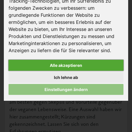
Tracking-Technologien, um Ihr Surferlebnis zu
folgenden Zwecken zu verbessern:
um
grundlegende Funktionen der Website zu
ermöglichen
,
um ein besseres Erlebnis auf der
Website zu bieten
,
um Ihr Interesse an unseren
Produkten und Dienstleistungen zu messen und
© Monkey Business Images - Shutterstock
Marketinginteraktionen zu personalisieren
,
um
Anzeigen zu liefern die für Sie relevanter sind
.
Wir haben Sie gefragt: »Ist Ihre vegane Ernährung
ansteckend?« und viele haben uns E-Mails sowie
Alle akzeptieren
Kommentare in den sozialen Netzwerken
geschrieben. Herzlichen Dank! Das Lesen war uns
Ich lehne ab
eine große Freude. Die Geschichten zeigen, was ein
einzelner Mensch bewirken kann. Freundliche
Einstellungen ändern
Aufklärung und positive Beispiele wirken offenbar
am besten gegen Skepsis und Vorurteile gegenüber
der veganen Lebensweise. Eine Auswahl haben wir
hier zusammengestellt; Kürzungen sind
gekennzeichnet. Lassen Sie sich von den
Erfahrungen ermutigen.