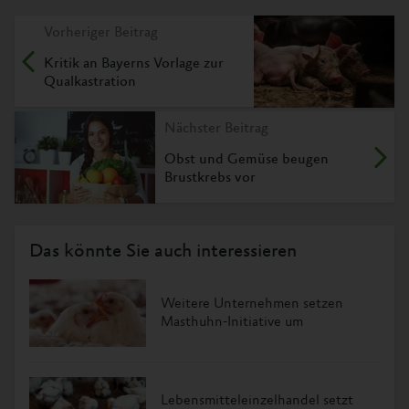
Vorheriger Beitrag
Kritik an Bayerns Vorlage zur
Qualkastration
Nächster Beitrag
Obst und Gemüse beugen
Brustkrebs vor
Das könnte Sie auch interessieren
Weitere Unternehmen setzen
Masthuhn-Initiative um
Lebensmitteleinzelhandel setzt