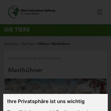
DIE TIERE
Startseite
>
Die Tiere
>
Hühner:
Masthühner
Zuletzt geändert am 19. Februar 2025
Masthühner
Ihre Privatsphäre ist uns wichtig