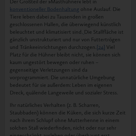
Der Großteil der »Masthühner« lebt in
anderem im massiven Wachstum des
konventioneller Bodenhaltung
ohne Auslauf. Die
Muskelgewebes liegt.
Tiere leben dabei zu Tausenden in großen
geschlossenen Hallen, die überwiegend künstlich
beleuchtet und klimatisiert sind.
Die Stallfläche ist
gänzlich unstrukturiert und nur von Futtertrögen
und Tränkeeinrichtungen durchzogen.
[24]
Viel
Platz für die Hühner bleibt nicht, sie können sich
kaum ungestört bewegen oder ruhen –
gegenseitige Verletzungen sind da
vorprogrammiert. Die unnatürliche Umgebung
bedeutet für sie außerdem: Leben im eigenen
Dreck, quälende Langeweile und sozialer Stress.
Ihr natürliches Verhalten (z. B. Scharren,
Staubbaden) können die Küken, die sich kurze Zeit
nach ihrem Schlupf ohne Mutterhenne in einem
solchen Stall wiederfinden, nicht oder nur sehr
eingeschränkt ausleben oder überhaupt erst