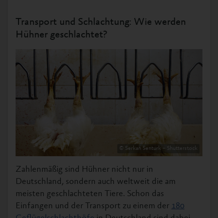
zudem regelrecht anonym. Dass »Masthühner«
trotzdem deutlich weniger Aggressionen
Transport und Schlachtung: Wie werden
untereinander zeigen als »
Legehennen
« liegt daran,
Hühner geschlachtet?
dass sie noch zu jung sind, um ein Territorium oder
eine Rangordnung ausbilden.
[39]
Trotzdem
verletzen sich die Tiere im Gedränge auch
gegenseitig durch Picken oder Kratzen.
[40]
© Serkan Senturk – Shutterstock
Zahlenmäßig sind Hühner nicht nur in
Deutschland, sondern auch weltweit die am
meisten geschlachteten Tiere. Schon das
Einfangen und der Transport zu einem der
180