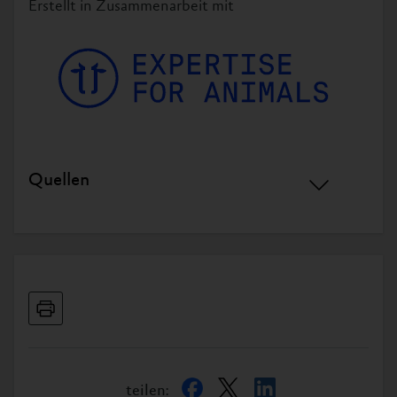
Erstellt in Zusammenarbeit mit
Quellen
Hörning, B. (2008).
Auswirkungen der Zucht auf
das Verhalten von Nutztieren
. Kassel University
Press, S. 46.
↩
Lawal, R. A. et al. (2020).
The wild species genome
ancestry of domestic chickens
. BMC Biology.
↩
Hoy, S. (Hrsg.). (2009). Nutztierethologie (1. Aufl.).
Ulmer, S. 204.
↩
Havenstein, G., Ferket, P., & Qureshi, M. (2003).
teilen: