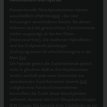
»Masthühner« sind Hybride
Konventionelle Fleischproduzenten mästen
ausschließlich »Hybride«
[20]
– das sind
Kreuzungen verschiedener Rassen. Bei diesen
© Animal Equality Germany
Hühnern sind die gewünschten Zuchtmerkmale
Die Wachstumsrate von für die Mast gezüchteten
stärker ausgeprägt als bei den Eltern
© Norenko Andrey – Shutterstock
Hühnern wurde im Laufe der Jahre vervielfacht: In
(Heterosiseffekt). Die modernen Hybridlinien
den 1950er Jahren wogen »Masthühner« nach
sind das Endprodukt jahrelanger
Damit die »Masthühner« in kurzer Zeit möglichst
etwa 101 Tagen circa 1,8 kg. Heutige »Masthühner«
Zuchtprogramme für »Hochleistungen« in der
viel Kraftfutter essen, wurde ihnen das natürliche
erreichen dieses Gewicht bereits innerhalb von 32
Mast.
[21]
Sättigungsgefühl weggezüchtet.
[14]
Die für die
Tagen.
[4]
Dieses schnelle und massive Wachstum
Die Hybride geben die Zuchtmerkmale jedoch
Zucht der »Masthühner« genutzten Elterntiere
ist für die Körper der Tiere fatal.
nicht in gleichem Maß an ihre Nachkommen
haben ebenfalls diese Eigenschaft.
[15]
Da sie aber
weiter, weshalb jede neue Generation aus
deutlich länger leben müssen, bekommen sie
Bei »Masthühnern« ist die Brust- und
spezialisierten Zuchtbetrieben stammt.
[22]
weniger Futter. Das soll Verfettung,
Schenkelmuskulatur enorm vergrößert. Sie macht
Lediglich eine Handvoll Unternehmen
Stoffwechselkrankheiten und das Nachlassen der
bis zu 66 % des Körpergewichts aus.
[5]
Das hohe
kontrolliert die Zucht dieser Masthybriden
Fruchtbarkeit verhindern.
[16]
Gewicht führt zu Beinschwäche,
[6]
schmerzhaften
weltweit, darunter die Erich Wesjohann Gruppe
Beinschäden
[7]
bis hin zu Knochendeformationen,
Aufgrund des fehlenden Sättigungsgefühls leiden
(EW Group). Die Genetik ihrer Zuchtlinien ist ein