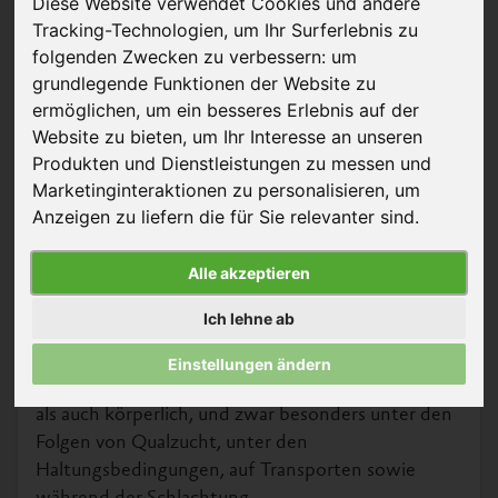
Diese Website verwendet Cookies und andere
Tracking-Technologien, um Ihr Surferlebnis zu
folgenden Zwecken zu verbessern:
um
grundlegende Funktionen der Website zu
© Ovknhr – Shutterstock
ermöglichen
,
um ein besseres Erlebnis auf der
Website zu bieten
,
um Ihr Interesse an unseren
Als »Masthühner« werden Hühner bezeichnet, die
Produkten und Dienstleistungen zu messen und
zum Zweck der Fleischproduktion gehalten
Marketinginteraktionen zu personalisieren
,
um
werden. Meist werden dafür besonders schnell
Anzeigen zu liefern die für Sie relevanter sind
.
und massiv wachsende Rassen und Zuchtlinien
verwendet. Von der Industrie werden sowohl
Alle akzeptieren
männliche als auch weibliche Tiere »Hähnchen«
oder »Broiler« genannt.
Ich lehne ab
Hühner sind intelligente und soziale Lebewesen. In
Einstellungen ändern
der Massentierhaltung leiden sie sowohl psychisch
als auch körperlich, und zwar besonders unter den
Folgen von Qualzucht, unter den
Haltungsbedingungen, auf Transporten sowie