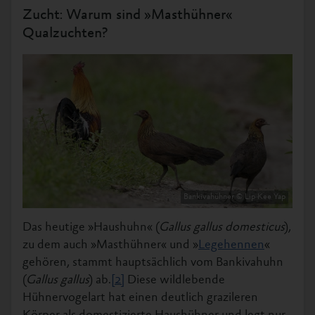
Zucht: Warum sind »Masthühner«
Qualzuchten?
Bankivahühner © Lip Kee Yap
Das heutige »Haushuhn« (
Gallus gallus domesticus
),
zu dem auch »Masthühner« und »
Legehennen
«
gehören, stammt hauptsächlich vom Bankivahuhn
(
Gallus gallus
) ab.
[2]
Diese wildlebende
Hühnervogelart hat einen deutlich grazileren