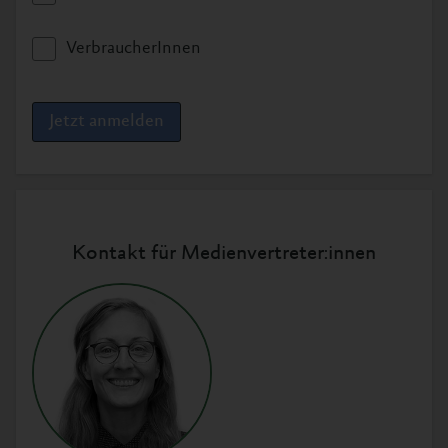
Logo Download
VerbraucherInnen
ZIP, 6.7MB
Jetzt anmelden
Foto und Biografie von Mahi Klosterhalfen
Das Bild von Mahi Klosterhalfen (Präsident der
Stiftung) können Sie beim Klicken auf das Bild
in hoher Auflösung herunterladen. Bei
Kontakt für Medienvertreter:innen
Verwendung bitte »Foto: Timo Stammberger«
angeben.