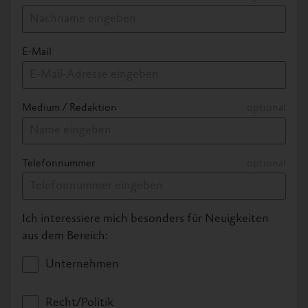
Vegane
Ernährungspyramide
E-Mail
Grafiken Download
Medium / Redaktion
PDF, 1.6MB
optional
Telefonnummer
optional
Stiftungslogo
Logo der Albert Schweitzer Stiftung für
Ich interessiere mich besonders für Neuigkeiten
unsere Mitwelt (eps, svg, png)
aus dem Bereich:
Unternehmen
Recht/Politik