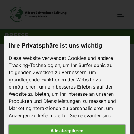
PRESSE
Ihre Privatsphäre ist uns wichtig
Startseite
>
Presse
Diese Website verwendet Cookies und andere
Tracking-Technologien, um Ihr Surferlebnis zu
folgenden Zwecken zu verbessern:
um
Informationen für
grundlegende Funktionen der Website zu
Medienvertreter:innen
ermöglichen
,
um ein besseres Erlebnis auf der
Website zu bieten
,
um Ihr Interesse an unseren
Auf dieser Seite finden Sie unsere aktuellsten
Produkten und Dienstleistungen zu messen und
Pressemitteilungen, Bild- und Textmaterial sowie
Marketinginteraktionen zu personalisieren
,
um
die Möglichkeit, sich in unseren Presseverteiler
Anzeigen zu liefern die für Sie relevanter sind
.
einzutragen.
Alle akzeptieren