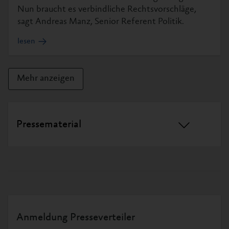
Nun braucht es verbindliche Rechtsvorschläge,
sagt Andreas Manz, Senior Referent Politik.
lesen
Mehr anzeigen
Pressematerial
Hier stellen wir Ihnen Hintergrundwissen und
Grafiken zu unseren Schwerpunktthemen zur
Verfügung. Außerdem finden Sie hier das Logo der
Stiftung, Fotos und eine Kurzbiographie des
Geschäftsführers Mahi Klosterhalfen sowie Fotos
unserer Aktionen.
Anmeldung Presseverteiler