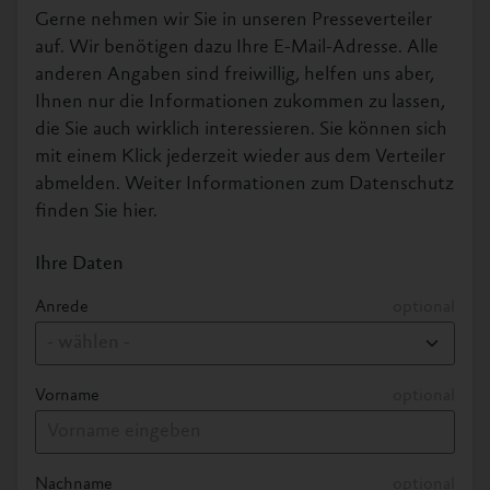
Gerne nehmen wir Sie in unseren Presseverteiler
auf. Wir benötigen dazu Ihre E-Mail-Adresse. Alle
Informationen zur Masthuhn-Initiative
anderen Angaben sind freiwillig, helfen uns aber,
Die Masthuhn-Initiative haben wir ins Leben
Ihnen nur die Informationen zukommen zu lassen,
gerufen, um einen neuen Mindest-
die Sie auch wirklich interessieren. Sie können sich
Tierschutzstandard in der Hühnermast zu
mit einem Klick jederzeit wieder aus dem Verteiler
etablieren.
abmelden. Weiter Informationen zum Datenschutz
finden Sie hier.
Zur Initiative
Ihre Daten
Anrede
optional
Grafiken
Vorname
optional
Hier können Sie Grafiken herunterladen, die
Sie entsprechend unserer Lizenzbedingungen
frei verwenden dürfen. Der Download
beinhaltet folgende Grafik:
Nachname
optional