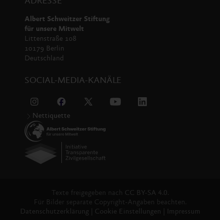
ADRESSE
Albert Schweitzer Stiftung
für unsere Mitwelt
Littenstraße 108
Fotos Download
10179 Berlin
Deutschland
ZIP, 6.1MB
SOCIAL-MEDIA-KANÄLE
Kurzbiografie (dt./engl.)
Mahi Klosterhalfen ist Präsident der Albert
Nettiquette
Schweitzer Stiftung für unsere Mitwelt und
engagiert sich seit seiner Studienzeit für den
Tierschutz. Nach seinem Studium der
Betriebswirtschaftslehre wurde er der erste
Vollzeitmitarbeiter der Albert Schweitzer
Stiftung und baute diese kontinuierlich aus.
Texte freigegeben nach
CC BY-SA 4.0.
Heute beschäftigt die Stiftung 40
Für Bilder separate Copyright-Angaben beachten.
Mitarbeiter:innen. Mahi Klosterhalfen spielte
Datenschutzerklärung
|
Cookie Einstellungen
|
Impressum
eine Schlüsselrolle bei der Umstellung auf