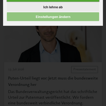
Ich lehne ab
Einstellungen ändern
13. Juli 2026
Pressestatement
Puten-Urteil liegt vor: Jetzt muss die bundesweite
Verordnung her
Das Bundesverwaltungsgericht hat das schriftliche
Urteil zur Putenmast veröffentlicht. Wir fordern
eine bundesweit verbindliche Verordnung.