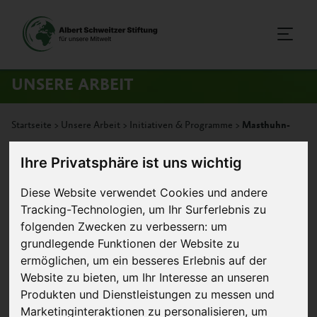
UNSERE ARBEIT
Startseite
>
Unsere Arbeit
>
Initiativen & Programme
>
Masthuhn-
Initiative
Ihre Privatsphäre ist uns wichtig
Diese Website verwendet Cookies und andere
Masthuhn-Initiative
Tracking-Technologien, um Ihr Surferlebnis zu
folgenden Zwecken zu verbessern:
um
grundlegende Funktionen der Website zu
ermöglichen
,
um ein besseres Erlebnis auf der
Website zu bieten
,
um Ihr Interesse an unseren
Produkten und Dienstleistungen zu messen und
Marketinginteraktionen zu personalisieren
,
um