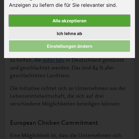
Anzeigen zu liefern die für Sie relevanter sind
.
Alle akzeptieren
Ich lehne ab
Die Masthuhn-Initiative haben wir ins Leben
Einstellungen ändern
gerufen, um den mehr als 600 Millionen Hühnern
zu helfen, die
jedes Jahr
in Deutschland gemästet
und geschlachtet werden. Das sind 84 % aller
geschlachteten Landtiere.
Die Initiative richtet sich an Unternehmen aus der
Lebensmittelwirtschaft, die sich auf drei
verschiedene Möglichkeiten beteiligen können:
European Chicken Commitment
Eine Möglichkeit ist, dass die Unternehmen sich