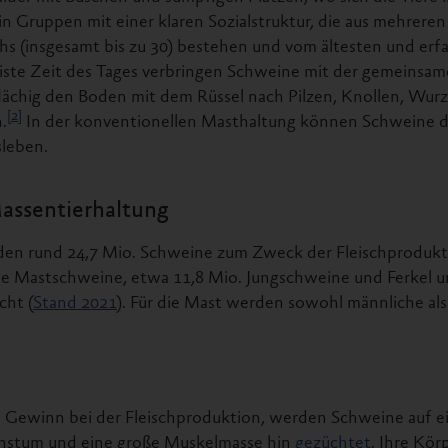
n Gruppen mit einer klaren Sozialstruktur, die aus mehreren
s (insgesamt bis zu 30) bestehen und vom ältesten und er
ste Zeit des Tages verbringen Schweine mit der gemeinsa
flächig den Boden mit dem Rüssel nach Pilzen, Knollen, Wur
[2]
.
In der konventionellen Masthaltung können Schweine d
leben.
assentierhaltung
den rund 24,7 Mio. Schweine zum Zweck der Fleischprodukt
e Mastschweine, etwa 11,8 Mio. Jungschweine und Ferkel u
cht (
Stand 2021
). Für die Mast werden sowohl männliche als
 Gewinn bei der Fleischproduktion, werden Schweine auf e
hstum und eine große Muskelmasse hin
gezüchtet
. Ihre Kö