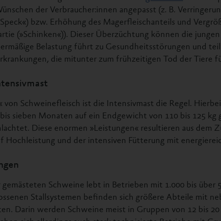
nschen der Verbraucher:innen angepasst (z. B. Verringerun
»Speck«) bzw. Erhöhung des Magerfleischanteils und Vergrö
tie (»Schinken«)). Dieser Überzüchtung können die jungen 
bermäßige Belastung führt zu Gesundheitsstörungen und tei
rankungen, die mitunter zum frühzeitigen Tod der Tiere führ
ntensivmast
 von Schweinefleisch ist die Intensivmast die Regel. Hierbe
 bis sieben Monaten auf ein Endgewicht von 110 bis 125 kg
hlachtet. Diese enormen »Leistungen« resultieren aus dem
uf Hochleistung und der intensiven Fütterung mit energierei
ngen
r gemästeten Schweine lebt in Betrieben mit 1.000 bis über 
lossenen Stallsystemen befinden sich größere Abteile mit n
n. Darin werden Schweine meist in Gruppen von 12 bis 20 