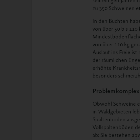
seit einigen Jahren 
zu 350 Schweinen et
In den Buchten hab
von über 50 bis 110 k
Mindestbodenfläche 
von über 110 kg ge
Auslauf ins Freie is
der räumlichen Eng
erhöhte Krankheitsr
besonders schmerzha
Problemkomplex
Obwohl Schweine ei
in Waldgebieten leb
Spaltenboden ausges
Vollspaltenböden d
ab: Sie bestehen ab