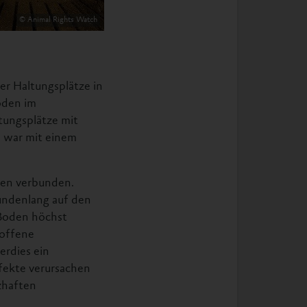
© Animal Rights Watch
er Haltungsplätze in
öden im
tungsplätze mit
e war mit einem
gen verbunden.
undenlang auf den
 Boden höchst
offene
erdies ein
fekte verursachen
zhaften