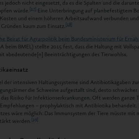
s jedoch nicht eingesetzt, da es die Spalten und die darunt
[17]
opfen würde.
Eine Unterbringung auf planbefestigtem Bod
 Kosten und einem höheren Arbeitsaufwand verbunden u
[18]
n Gründen kaum zum Einsatz.
he Beirat für Agrarpolitik beim Bundesministerium für Ernä
 beim BMEL) stellte 2015 fest, dass die Haltung mit Volls
mit »bedeutende[n] Beeinträchtigungen des Tierwohls«.
tikaeinsatz
 der intensiven Haltungssysteme sind Antibiotikagaben zu
gungsärmer die Schweine aufgestallt sind, desto schwächer
t das Risiko für Infektionserkrankungen. Oft werden ganze 
r Empfehlungen – prophylaktisch mit Antibiotika behandelt.
satzes wäre möglich: Das Immunsystem der Tiere müsste mi
[19]
stärkt werden.