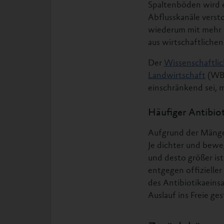
Spaltenböden wird e
Abflusskanäle verst
wiederum mit mehr
aus wirtschaftliche
Der
Wissenschaftlic
Landwirtschaft
(WBA
einschränkend sei, 
Häufiger Antibio
Aufgrund der Mängel
Je dichter und bewe
und desto größer is
entgegen offizielle
des Antibiotikaein
Auslauf ins Freie ge