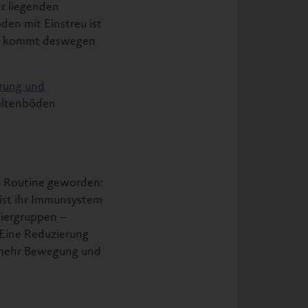
er liegenden
en mit Einstreu ist
nd kommt deswegen
hrung und
paltenböden
r Routine geworden:
 ist ihr Immunsystem
Tiergruppen –
 Eine Reduzierung
t mehr Bewegung und