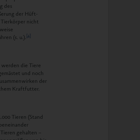
g des
ßerung der Hüft-
Tierkörper nicht
lweise
[4]
en (s. u.).
i werden die Tiere
 gemästet und noch
 Zusammenwirken der
chem Kraftfutter.
5.000 Tieren (Stand
ebeneinander
Tieren gehalten –