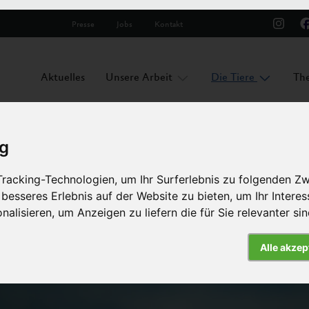
Presse
Jobs
Kontakt
Aktuelles
Unsere Arbeit
Die Tiere
Th
ig
racking-Technologien, um Ihr Surferlebnis zu folgenden Z
 besseres Erlebnis auf der Website zu bieten
,
um Ihr Intere
nalisieren
,
um Anzeigen zu liefern die für Sie relevanter si
ine
Alle akzep