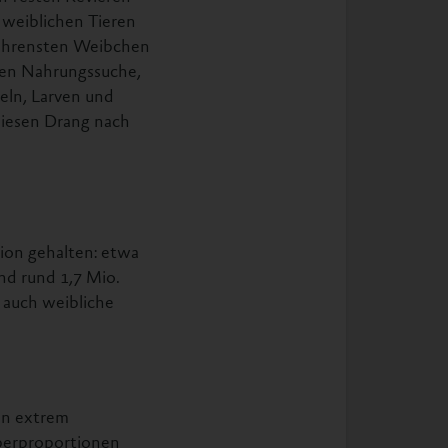
 weiblichen Tieren
fahrensten Weibchen
men Nahrungssuche,
zeln, Larven und
iesen Drang nach
ion gehalten: etwa
nd rund 1,7 Mio.
 auch weibliche
in extrem
rperproportionen