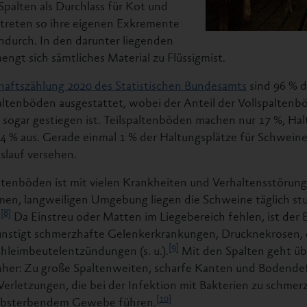
Spalten als Durchlass für Kot und
treten so ihre eigenen Exkremente
indurch. In den darunter liegenden
ngt sich sämtliches Material zu Flüssigmist.
haftszählung 2020 des Statistischen Bundesamts
sind 96 % d
ltenböden ausgestattet, wobei der Anteil der Vollspaltenb
 sogar gestiegen ist. Teilspaltenböden machen nur 17 %, Hal
 4 % aus. Gerade einmal 1 % der Haltungsplätze für Schwein
lauf versehen.
ltenböden ist mit vielen Krankheiten und Verhaltensstörun
men, langweiligen Umgebung liegen die Schweine täglich st
[8]
.
Da Einstreu oder Matten im Liegebereich fehlen, ist der
stigt schmerzhafte Gelenkerkrankungen, Drucknekrosen, 
[9]
leimbeutelentzündungen (s. u.).
Mit den Spalten geht üb
inher: Zu große Spaltenweiten, scharfe Kanten und Bodende
rletzungen, die bei der Infektion mit Bakterien zu schmer
[10]
absterbendem Gewebe führen.