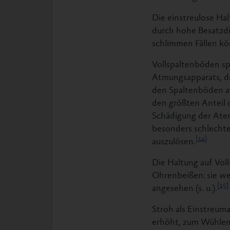
Die einstreulose Ha
durch hohe Besatzd
schlimmen Fällen kö
Vollspaltenböden sp
Atmungsapparats, da
den Spaltenböden a
den größten Anteil d
Schädigung der Ate
besonders schlechte
[14]
auszulösen.
Die Haltung auf Vol
Ohrenbeißen: sie w
[15]
angesehen (s. u.).
Stroh als Einstreum
erhöht, zum Wühlen