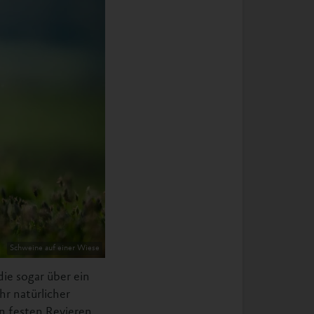
Schweine auf einer Wiese
die sogar über ein
r natürlicher
n festen Revieren