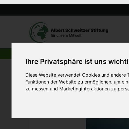
DIE TIERE
Ihre Privatsphäre ist uns wicht
Diese Website verwendet Cookies und andere T
Startseite
>
Die Tiere
>
Schweine:
Mastschweine
Funktionen der Website zu ermöglichen
,
um ein
zu messen und Marketinginteraktionen zu perso
Mastschwe