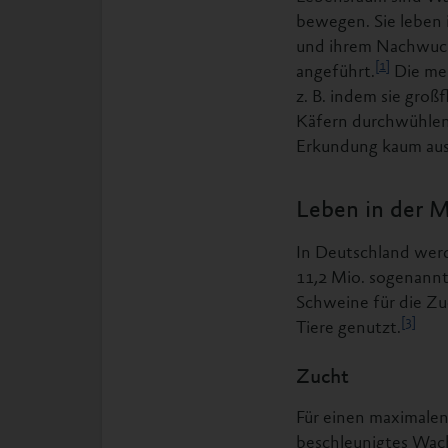
bewegen. Sie leben i
und ihrem Nachwuch
[1]
angeführt.
Die mei
z. B. indem sie groß
Käfern durchwühlen
Erkundung kaum aus
Leben in der M
In Deutschland wer
11,2 Mio. sogenannt
Schweine für die Zu
[3]
Tiere genutzt.
Zucht
Für einen maximalen
beschleunigtes Wac