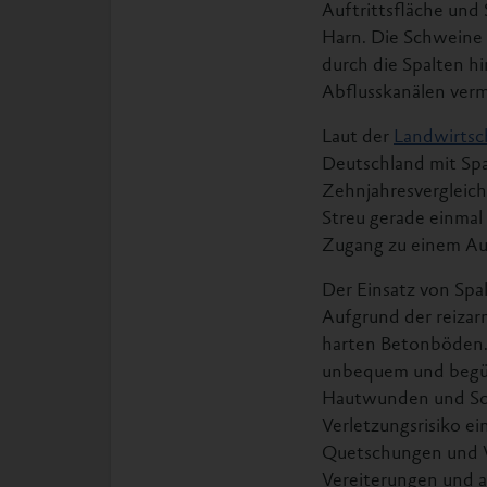
Auftrittsfläche und 
Harn. Die Schweine 
durch die Spalten h
Abflusskanälen verme
Laut der
Landwirtsc
Deutschland mit Spa
Zehnjahresvergleich
Streu gerade einmal
Zugang zu einem Aus
Der Einsatz von Spa
Aufgrund der reizar
harten Betonböden
unbequem und begün
Hautwunden und Sch
Verletzungsrisiko e
Quetschungen und Ve
Vereiterungen und 