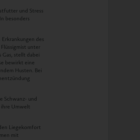
tfutter und Stress
In besonders
n Erkrankungen des
Flüssigmist unter
Gas, stellt dabei
se bewirkt eine
rndem Husten. Bei
genentzündung
wie Schwanz- und
h ihre Umwelt
 den Liegekomfort
emen mit