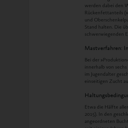
werden dabei den Wü
Rückenfettanteils (
und Oberschenkelpar
Stand halten. Die ü
schwerwiegenden Erk
Mastverfahren: I
Bei der »Produktion«
innerhalb von sechs
im Jugendalter gesc
einseitigen Zucht a
Haltungsbedingu
Etwa die Hälfte alle
2015). In den gesch
angeordneten Buchte