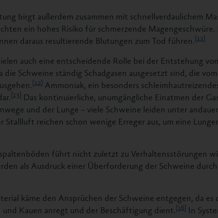
ltung birgt außerdem zusammen mit schnellverdaulichem Mas
ichten ein hohes Risiko für schmerzende Magengeschwüre. 
[11]
nnen daraus resultierende Blutungen zum Tod führen.
ielen auch eine entscheidende Rolle bei der Entstehung vo
 die Schweine ständig Schadgasen ausgesetzt sind, die vom 
[12]
usgehen.
Ammoniak, ein besonders schleimhautreizendes 
[13]
ar.
Das kontinuierliche, unumgängliche Einatmen der Ga
mwege und der Lunge – viele Schweine leiden unter andaue
r Stallluft reichen schon wenige Erreger aus, um eine Lun
lspaltenböden führt nicht zuletzt zu Verhaltensstörungen 
erden als Ausdruck einer Überforderung der Schweine durc
aterial käme den Ansprüchen der Schweine entgegen, da es
[16]
 und Kauen anregt und der Beschäftigung dient.
In Syst