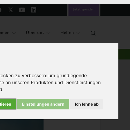
Jetzt spenden
emen
Über uns
Helfen
wecken zu verbessern:
um grundlegende
sse an unseren Produkten und Dienstleistungen
nd
.
tieren
Einstellungen ändern
Ich lehne ab