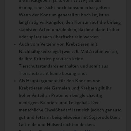
die in Ratgebern (z. B. vom WWF) als aus
ökologischer Sicht noch konsumierbar gelten:
Wenn der Konsum generell zu hoch ist, ist es
langfristig wirkungslos, den Konsum auf die bislang
stabilsten Arten umzulenken, da diese dann früher
oder später auch überfischt sein werden.
Auch vom Verzehr von Krebstieren mit
Nachhaltigkeitssiegel (wie z. B. MSC) raten wir ab,
da ihre Kriterien praktisch keine
Tierschutzstandards enthalten und somit aus
Tierschutzsicht keine Lösung sind.
Als Hauptargument für den Konsum von
Krebstieren wie Garnelen und Krebsen gilt ihr
hoher Anteil an Proteinen bei gleichzeitig
niedrigem Kalorien- und Fettgehalt. Der
menschliche Eiweißbedarf lässt sich jedoch genauso
gut und fettarm beispielsweise mit Sojaprodukten,
Getreide und Hülsenfrüchten decken.