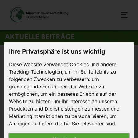
AKTUELLE BEITRÄGE
Ihre Privatsphäre ist uns wichtig
Startseite
>
Aktuelles
>
Continental Foods tritt Masthuhn-Initiative
Diese Website verwendet Cookies und andere
bei
Tracking-Technologien, um Ihr Surferlebnis zu
folgenden Zwecken zu verbessern:
um
11. Oktober 2019
Pressemitteilung
grundlegende Funktionen der Website zu
ermöglichen
,
um ein besseres Erlebnis auf der
Continental Foods tritt
Website zu bieten
,
um Ihr Interesse an unseren
Produkten und Dienstleistungen zu messen und
Masthuhn-Initiative bei
Marketinginteraktionen zu personalisieren
,
um
Anzeigen zu liefern die für Sie relevanter sind
.