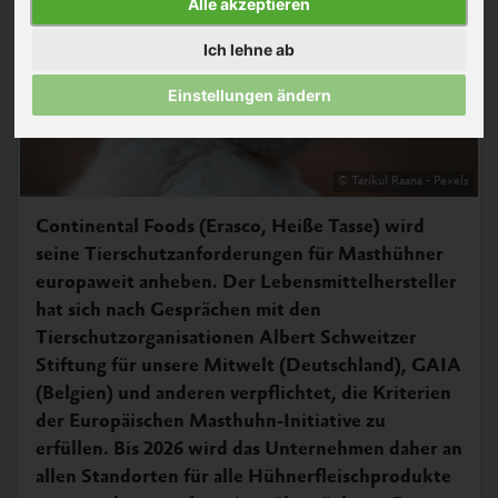
Alle akzeptieren
Ich lehne ab
Einstellungen ändern
© Tarikul Raana - Pexels
Continental Foods (Erasco, Heiße Tasse) wird
seine Tierschutzanforderungen für Masthühner
europaweit anheben. Der Lebensmittelhersteller
hat sich nach Gesprächen mit den
Tierschutzorganisationen Albert Schweitzer
Stiftung für unsere Mitwelt (Deutschland), GAIA
(Belgien) und anderen verpflichtet, die Kriterien
der Europäischen Masthuhn-Initiative zu
erfüllen. Bis 2026 wird das Unternehmen daher an
allen Standorten für alle Hühnerfleischprodukte