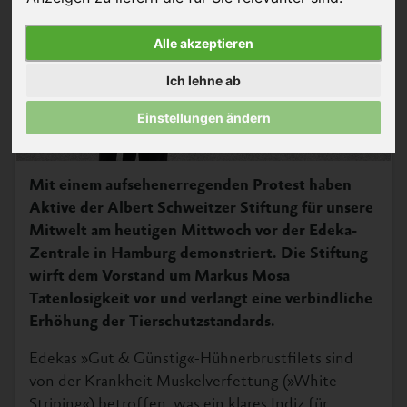
Alle akzeptieren
Ich lehne ab
Einstellungen ändern
Mit einem aufsehenerregenden Protest haben
Aktive der Albert Schweitzer Stiftung für unsere
Mitwelt am heutigen Mittwoch vor der Edeka-
Zentrale in Hamburg demonstriert. Die Stiftung
wirft dem Vorstand um Markus Mosa
Tatenlosigkeit vor und verlangt eine verbindliche
Erhöhung der Tierschutzstandards.
Edekas »Gut & Günstig«-Hühnerbrustfilets sind
von der Krankheit Muskelverfettung (»White
Striping«) betroffen, was ein klares Indiz für