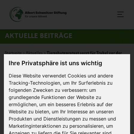
AKTUELLE BEITRÄGE
Startseite
>
Aktuelles
>
Tierschutzprotest sorgt für Trubel vor der
Ihre Privatsphäre ist uns wichtig
Edeka-Zentrale
Diese Website verwendet Cookies und andere
25. Juni 2025
Pressemitteilung
Tracking-Technologien, um Ihr Surferlebnis zu
folgenden Zwecken zu verbessern:
um
Tierschutzprotest sorgt für
grundlegende Funktionen der Website zu
ermöglichen
,
um ein besseres Erlebnis auf der
Trubel vor der Edeka-Zentrale
Website zu bieten
,
um Ihr Interesse an unseren
Produkten und Dienstleistungen zu messen und
Marketinginteraktionen zu personalisieren
,
um
Anzeigen zu liefern die für Sie relevanter sind
.