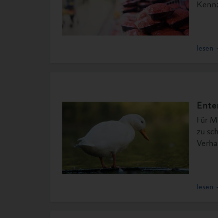
Kennz
lesen
Ente
Für M
zu sc
Verha
lesen