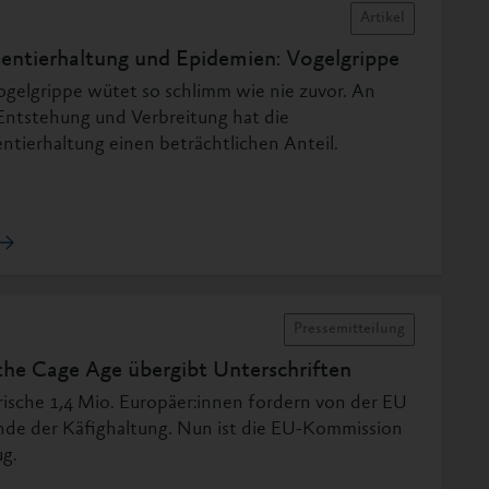
Artikel
entierhaltung und Epidemien: Vogelgrippe
ogelgrippe wütet so schlimm wie nie zuvor. An
 Entstehung und Verbreitung hat die
ntierhaltung einen beträchtlichen Anteil.
Pressemitteilung
the Cage Age übergibt Unterschriften
rische 1,4 Mio. Europäer:innen fordern von der EU
nde der Käfighaltung. Nun ist die EU-Kommission
g.