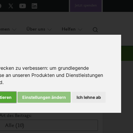
Jetzt spenden
emen
Über uns
Helfen
wecken zu verbessern:
um grundlegende
sse an unseren Produkten und Dienstleistungen
nd
.
tieren
Einstellungen ändern
Ich lehne ab
Suchergebnisse filtern
Art des Beitrags:
Alle (10)