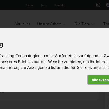
Presse
Jobs
Kontakt
Aktuelles
Unsere Arbeit
Die Tiere
Th
ig
racking-Technologien, um Ihr Surferlebnis zu folgenden Z
 besseres Erlebnis auf der Website zu bieten
,
um Ihr Intere
nalisieren
,
um Anzeigen zu liefern die für Sie relevanter si
Alle akzep
n.