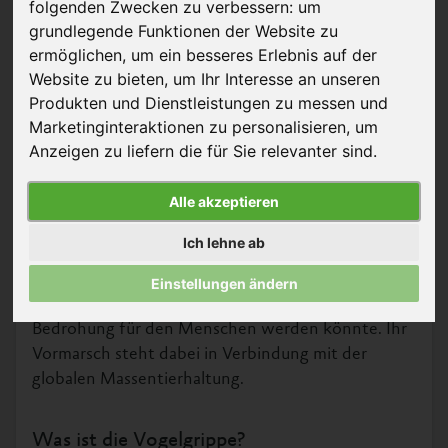
folgenden Zwecken zu verbessern:
um
grundlegende Funktionen der Website zu
ermöglichen
,
um ein besseres Erlebnis auf der
Website zu bieten
,
um Ihr Interesse an unseren
Produkten und Dienstleistungen zu messen und
Marketinginteraktionen zu personalisieren
,
um
Anzeigen zu liefern die für Sie relevanter sind
.
© worradirek - Shutterstock
Alle akzeptieren
Seit mittlerweile mehreren Jahren grassiert die
Vogelgrippe in Europa. Sie bedroht vor allem wilde
Ich lehne ab
und domestizierte Vögel, befällt aber inzwischen
auch Säugetiere. Expert:innen warnen davor, dass
Einstellungen ändern
die Krankheit auch zu einer ernsthaften
Bedrohung für den Menschen werden könnte. Ihr
Vormarsch steht dabei in Verbindung mit der
globalen Massentierhaltung.
Was ist die Vogelgrippe?