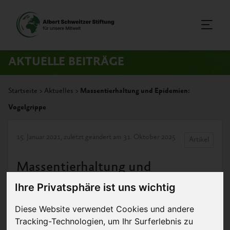
AKTUELLE BEITRÄGE
Startseite
>
Aktuelles
>
Massentierhaltung und Epidemien:
Vogelgrippe
15. Januar 2021
, zuletzt geändert am 31. Oktober 2025
Artikel
Massentierhaltung und
Epidemien: Vogelgrippe
Ihre Privatsphäre ist uns wichtig
Diese Website verwendet Cookies und andere
Tracking-Technologien, um Ihr Surferlebnis zu