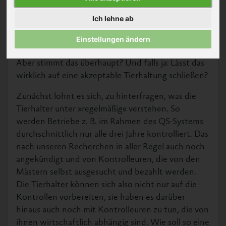
Öffentlichkeit immer
wieder zu beruhigen,
Ich lehne ab
indem sie behaupten,
ihre Ställe würden
Einstellungen ändern
regelmäßig und gründlich kontrolliert werden.
Aber stimmt das überhaupt? Und falls ja: Lässt das
wirklich auf eine akzeptable Tierhaltung schließen?
Zunächst lohnt es sich, zu hinterfragen, was die
Tierhalter unter »regelmäßig« verstehen. So
werden Betriebe z. B. im Rahmen des QS-Systems
durchschnittlich nur alle drei Jahre kontrolliert. Das
nach unseren Recherchen in aller Regel auch noch
angekündigt und von Kontrolleuren, die von den
Mästern selbst ausgesucht und bezahlt werden.
Die Tierhalter können sich also nicht nur auf die
Kontrollen vorbereiten, sie haben es darüber
hinaus auch noch mit Kontrolleuren zu tun, die von
ihnen wirtschaftlich abhängig sind. Wie soll so eine