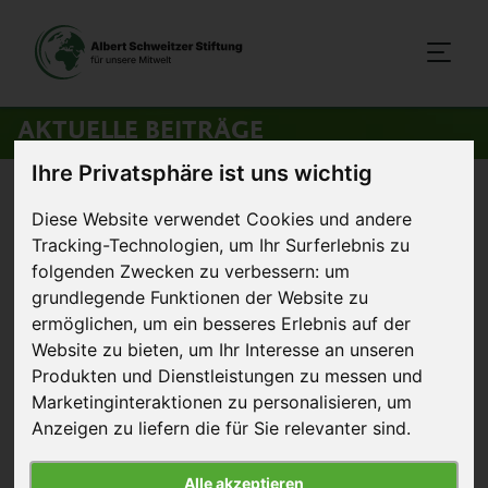
AKTUELLE BEITRÄGE
Ihre Privatsphäre ist uns wichtig
Startseite
>
Aktuelles
>
Warum die Kontrollen in der
Diese Website verwendet Cookies und andere
Massentierhaltung versagen
Tracking-Technologien, um Ihr Surferlebnis zu
folgenden Zwecken zu verbessern:
um
29. Oktober 2011
grundlegende Funktionen der Website zu
Artikel
ermöglichen
,
um ein besseres Erlebnis auf der
Website zu bieten
,
um Ihr Interesse an unseren
Warum die Kontrollen in der
Produkten und Dienstleistungen zu messen und
Massentierhaltung versagen
Marketinginteraktionen zu personalisieren
,
um
Anzeigen zu liefern die für Sie relevanter sind
.
Massentierhalter
versuchen die besorgte
Alle akzeptieren