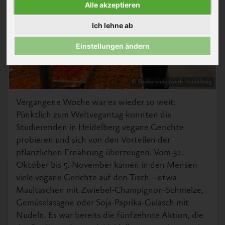
Alle akzeptieren
Ich lehne ab
Einstellungen ändern
© Studierendenwerk Heidelberg
Vergangene Woche war es wieder so weit:
Pünktlich zum Weltvegantag konnten die
Studierenden in Heidelberg vegane Gerichte
probieren und sich von den Vorteilen der
pflanzlichen Ernährung überzeugen. Vom 31.
Oktober bis 5. November kamen in den Mensen
viele vegane Gerichte auf den Tisch – etwa
Maultaschen mit Zwiebel-Champignon-Schmelze,
Gemüselasagne oder Soja-Paprika-Gulasch mit
Nudeln. Es war bereits die fünfzehnte Aktion, die