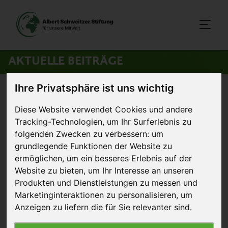
AKTUELLE BEITRÄGE
Ihre Privatsphäre ist uns wichtig
Startseite
>
Aktuelles
>
Vegan in Heidelberger und Augsburger
Mensen
Diese Website verwendet Cookies und andere
Tracking-Technologien, um Ihr Surferlebnis zu
folgenden Zwecken zu verbessern:
um
11. November 2022
Artikel
grundlegende Funktionen der Website zu
ermöglichen
,
um ein besseres Erlebnis auf der
Vegan in Heidelberger und
Website zu bieten
,
um Ihr Interesse an unseren
Augsburger Mensen
Produkten und Dienstleistungen zu messen und
Marketinginteraktionen zu personalisieren
,
um
Anzeigen zu liefern die für Sie relevanter sind
.