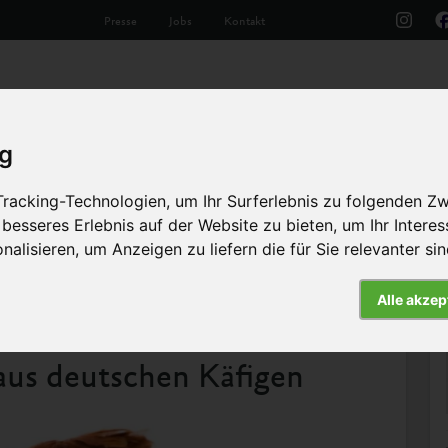
Presse
Jobs
Kontakt
Aktuelles
Unsere Arbeit
Die Tiere
Th
ig
racking-Technologien, um Ihr Surferlebnis zu folgenden Z
 besseres Erlebnis auf der Website zu bieten
,
um Ihr Intere
nalisieren
,
um Anzeigen zu liefern die für Sie relevanter si
hen Käfigen
Alle akzep
Pressemitteilung
aus deutschen Käfigen