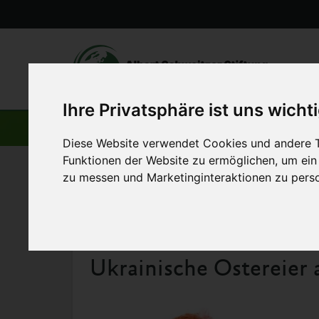
Ihre Privatsphäre ist uns wicht
AKTUELLE BEITRÄGE
Diese Website verwendet Cookies und andere T
Funktionen der Website zu ermöglichen
,
um ein
zu messen und Marketinginteraktionen zu perso
Startseite
>
Aktuelles
>
Ukrainische Ostereier aus deutsc
16. April 2019
Ukrainische Ostereier 