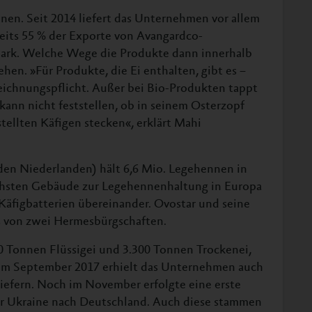
nen. Seit 2014 liefert das Unternehmen vor allem
reits 55 % der Exporte von Avangardco-
ark. Welche Wege die Produkte dann innerhalb
ehen. »Für Produkte, die Ei enthalten, gibt es –
zeichnungspflicht. Außer bei Bio-Produkten tappt
kann nicht feststellen, ob in seinem Osterzopf
tellten Käfigen stecken«, erklärt Mahi
den Niederlanden) hält 6,6 Mio. Legehennen in
höchsten Gebäude zur Legehennenhaltung in Europa
Käfigbatterien übereinander. Ovostar und seine
ts von zwei Hermesbürgschaften.
00 Tonnen Flüssigei und 3.300 Tonnen Trockenei,
 Im September 2017 erhielt das Unternehmen auch
 liefern. Noch im November erfolgte eine erste
er Ukraine nach Deutschland. Auch diese stammen