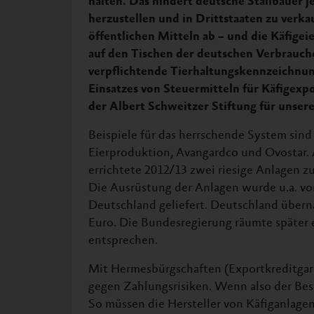
halten. Das hindert deutsche Stallbauer j
herzustellen und in Drittstaaten zu verka
öffentlichen Mitteln ab – und die Käfige
auf den Tischen der deutschen Verbrauch
verpflichtende Tierhaltungskennzeichnun
Einsatzes von Steuermitteln für Käfigexpo
der Albert Schweitzer Stiftung für unser
Beispiele für das herrschende System sind 
Eierproduktion, Avangardco und Ovostar. 
errichtete 2012/13 zwei riesige Anlagen z
Die Ausrüstung der Anlagen wurde u.a. v
Deutschland geliefert. Deutschland über
Euro. Die Bundesregierung räumte später 
entsprechen.
Mit Hermesbürgschaften (Exportkreditgara
gegen Zahlungsrisiken. Wenn also der Beste
So müssen die Hersteller von Käfiganlagen