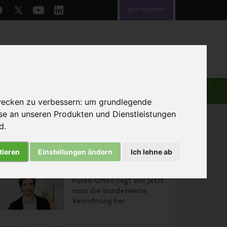
Jetzt spenden
emen
Über uns
Helfen
wecken zu verbessern:
um grundlegende
sse an unseren Produkten und Dienstleistungen
nd
.
tieren
Einstellungen ändern
Ich lehne ab
Das könnte Sie auch interessieren
Puten-Urteil liegt vor: Jetzt
muss die bundesweite
Verordnung her