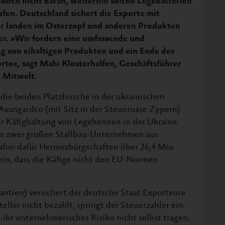
edoch nicht daran, weiterhin solche Legebatterien
ufen. Deutschland sichert die Exporte mit
ier landen im Osterzopf und anderen Produkten
er. »Wir fordern eine umfassende und
g von eihaltigen Produkten und ein Ende des
rte«, sagt Mahi Klosterhalfen, Geschäftsführer
e Mitwelt.
die beiden Platzhirsche in der ukrainischen
Avangardco (mit Sitz in der Steueroase Zypern)
ur Käfighaltung von Legehennen in der Ukraine.
on zwei großen Stallbau-Unternehmen aus
nahm dafür Hermesbürgschaften über 26,4 Mio.
ein, dass die Käfige nicht den EU-Normen
ntien) versichert der deutsche Staat Exporteure
ller nicht bezahlt, springt der Steuerzahler ein.
 ihr unternehmerisches Risiko nicht selbst tragen.