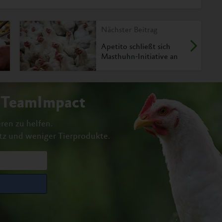
Nächster Beitrag
Apetito schließt sich
Masthuhn-Initiative an
#TeamImpact
ren zu helfen.
tz und weniger Tierprodukte.