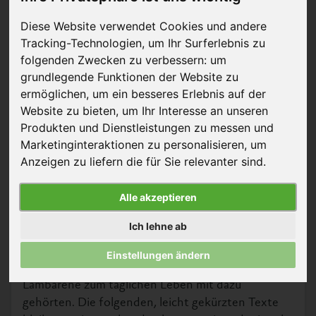
Diese Website verwendet Cookies und andere
Tracking-Technologien, um Ihr Surferlebnis zu
folgenden Zwecken zu verbessern:
um
grundlegende Funktionen der Website zu
ermöglichen
,
um ein besseres Erlebnis auf der
Website zu bieten
,
um Ihr Interesse an unseren
© Archives Centrales Albert Schweitzer Gunsbach
Produkten und Dienstleistungen zu messen und
Marketinginteraktionen zu personalisieren
,
um
Mit seinem Urwaldspital in Lambaréné versuchte
Anzeigen zu liefern die für Sie relevanter sind
.
Albert Schweitzer Zeit seines Lebens, seine Ethik
der Ehrfurcht vor dem Leben bestmöglich in die
Alle akzeptieren
Praxis umzusetzen. Dies haben wir bereits mit
einem eigenen Artikel
aufgezeigt. Daran
Ich lehne ab
anschließend möchten wir in diesem Artikel einige
Erzählungen präsentieren, in denen vor allem noch
Einstellungen ändern
einmal deutlich wird, in welchem Maß auch Tiere in
Lambaréné zum täglichen Leben mit dazu
gehörten. Die folgenden, leicht gekürzten Texte