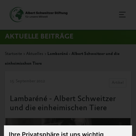
AKTUELLE BEITRÄGE
Startseite
>
Aktuelles
>
Lambaréné - Albert Schweitzer und die
einheimischen Tiere
15. September 2012
Artikel
Lambaréné - Albert Schweitzer
und die einheimischen Tiere
Ihre Privatsphäre ist uns wichtig