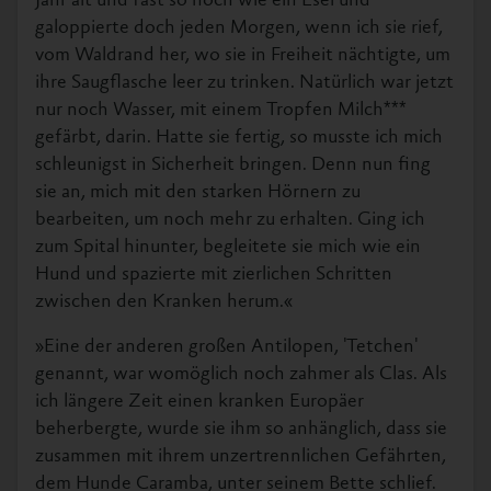
Jahr alt und fast so hoch wie ein Esel und
galoppierte doch jeden Morgen, wenn ich sie rief,
vom Waldrand her, wo sie in Freiheit nächtigte, um
ihre Saugflasche leer zu trinken. Natürlich war jetzt
nur noch Wasser, mit einem Tropfen Milch***
gefärbt, darin. Hatte sie fertig, so musste ich mich
schleunigst in Sicherheit bringen. Denn nun fing
sie an, mich mit den starken Hörnern zu
bearbeiten, um noch mehr zu erhalten. Ging ich
zum Spital hinunter, begleitete sie mich wie ein
Hund und spazierte mit zierlichen Schritten
zwischen den Kranken herum.«
»Eine der anderen großen Antilopen, 'Tetchen'
genannt, war womöglich noch zahmer als Clas. Als
ich längere Zeit einen kranken Europäer
beherbergte, wurde sie ihm so anhänglich, dass sie
zusammen mit ihrem unzertrennlichen Gefährten,
dem Hunde Caramba, unter seinem Bette schlief.