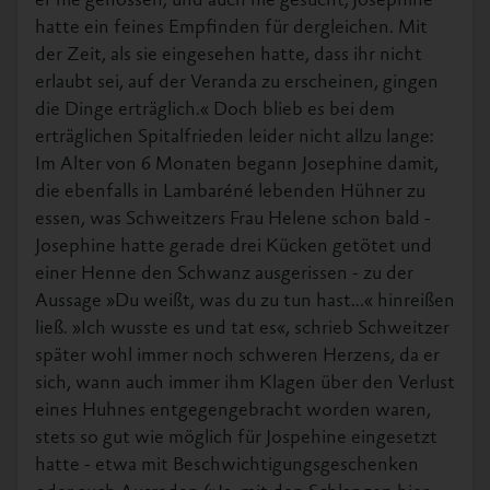
er nie genossen, und auch nie gesucht; Josephine
hatte ein feines Empfinden für dergleichen. Mit
der Zeit, als sie eingesehen hatte, dass ihr nicht
erlaubt sei, auf der Veranda zu erscheinen, gingen
die Dinge erträglich.« Doch blieb es bei dem
erträglichen Spitalfrieden leider nicht allzu lange:
Im Alter von 6 Monaten begann Josephine damit,
die ebenfalls in Lambaréné lebenden Hühner zu
essen, was Schweitzers Frau Helene schon bald -
Josephine hatte gerade drei Kücken getötet und
einer Henne den Schwanz ausgerissen - zu der
Aussage »Du weißt, was du zu tun hast...« hinreißen
ließ. »Ich wusste es und tat es«, schrieb Schweitzer
später wohl immer noch schweren Herzens, da er
sich, wann auch immer ihm Klagen über den Verlust
eines Huhnes entgegengebracht worden waren,
stets so gut wie möglich für Jospehine eingesetzt
hatte - etwa mit Beschwichtigungsgeschenken