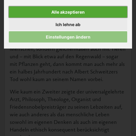
Alle akzeptieren
© Archives Centrales Albert Schweitzer Gunsbach
Ich lehne ab
Wenn es um die hochaktuelle Frage nach einem
Einstellungen ändern
achtsamen und würdevollen Umgang nicht nur mit
Menschen, sondern gleichermaßen auch mit Tieren
und – mit Blick etwa auf den Regenwald – sogar
mit Pflanzen geht, dann kommt man auch mehr als
ein halbes Jahrhundert nach Albert Schweitzers
Tod wohl kaum an seinem Namen vorbei.
Wie kaum ein Zweiter zeigte der universalgelehrte
Arzt, Philosoph, Theologe, Organist und
Friedensnobelpreisträger zu seinen Lebzeiten auf,
wie auch anderes als das menschliche Leben
sowohl im eigenen Denken als auch im eigenen
Handeln ethisch konsequent berücksichtigt