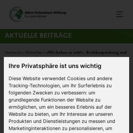
AKTUELLE BEITRÄGE
Startseite
>
Aktuelles
>
»Wir haben es satt!« - Buchbesprechung und
-verlosung
Ihre Privatsphäre ist uns wichtig
Diese Website verwendet Cookies und andere
Artikel
Tracking-Technologien, um Ihr Surferlebnis zu
folgenden Zwecken zu verbessern:
um
»Wir haben es satt!« -
grundlegende Funktionen der Website zu
Buchbesprechung und -verlosung
ermöglichen
,
um ein besseres Erlebnis auf der
Website zu bieten
,
um Ihr Interesse an unseren
In ihrem 2011
Produkten und Dienstleistungen zu messen und
publizierten Buch »Wir
Marketinginteraktionen zu personalisieren
,
um