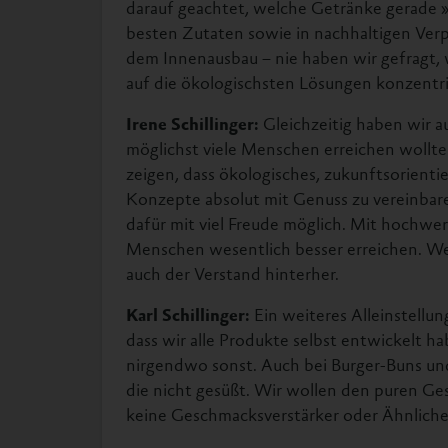
darauf geachtet, welche Getränke gerade »
besten Zutaten sowie in nachhaltigen Ver
dem Innenausbau – nie haben wir gefragt, 
auf die ökologischsten Lösungen konzentri
Irene Schillinger:
Gleichzeitig haben wir a
möglichst viele Menschen erreichen wollte
zeigen, dass ökologisches, zukunftsorienti
Konzepte absolut mit Genuss zu vereinbare
dafür mit viel Freude möglich. Mit hochw
Menschen wesentlich besser erreichen. We
auch der Verstand hinterher.
Karl Schillinger:
Ein weiteres Alleinstell
dass wir alle Produkte selbst entwickelt h
nirgendwo sonst. Auch bei Burger-Buns und 
die nicht gesüßt. Wir wollen den puren Ges
keine Geschmacksverstärker oder Ähnliches.