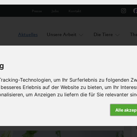
Presse
Jobs
Kontakt
Aktuelles
Unsere Arbeit
Die Tiere
Th
ig
racking-Technologien, um Ihr Surferlebnis zu folgenden Z
ach Deutschland
 besseres Erlebnis auf der Website zu bieten
,
um Ihr Intere
nalisieren
,
um Anzeigen zu liefern die für Sie relevanter si
Artikel
Alle akzep
te kommt nach Deutschland