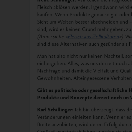
Fleisch ablösen werden. Irgendwann wird e
kaufen. Wenn Produkte genauso gut oder be
Sicht um Welten besser abschneiden und – a
sind, wird es keinen Grund mehr geben, zu 
(Anm.: siehe »
Fleisch aus Zellkulturen
«)
. W
sind diese Alternativen auch gesünder als 
Man hat also nicht nur keinen Nachteil, so
einhergehen. Alles, was uns derzeit noch a
Nachfrage und damit die Vielfalt und Quali
Gewohnheiten. Alteingesessene Verhalten
Gibt es politische oder gesellschaftliche
Produkte und Konzepte derzeit noch im 
Karl Schillinger:
Ich bin überzeugt, dass d
Veränderungen einleiten kann. Wenn er es 
Breite anzubieten, wird deren Erfolg durc
Großteil vegetarisch leben, werden sie sic