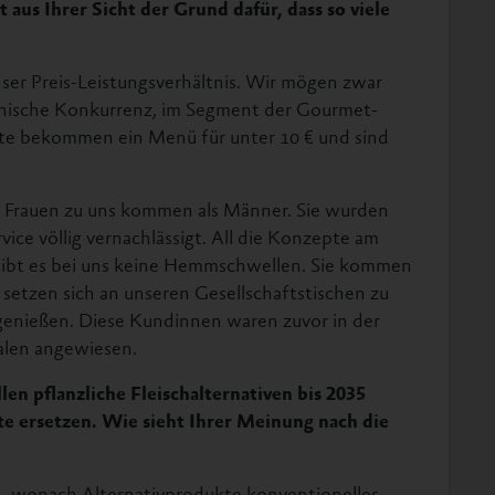
t aus Ihrer Sicht der Grund dafür, dass so viele
ser Preis-Leistungsverhältnis. Wir mögen zwar
ikanische Konkurrenz, im Segment der Gourmet-
ste bekommen ein Menü für unter 10 € und sind
r Frauen zu uns kommen als Männer. Sie wurden
vice völlig vernachlässigt. All die Konzepte am
 gibt es bei uns keine Hemmschwellen. Sie kommen
, setzen sich an unseren Gesellschaftstischen zu
genießen. Diese Kundinnen waren zuvor in der
alen angewiesen.
len pflanzliche Fleischalternativen bis 2035
e ersetzen. Wie sieht Ihrer Meinung nach die
n, wonach Alternativprodukte konventionelles