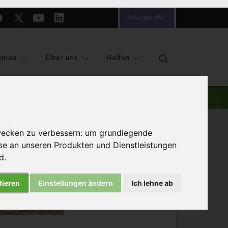
Jetzt spenden
emen
Über uns
Helfen
wecken zu verbessern:
um grundlegende
sse an unseren Produkten und Dienstleistungen
nd
.
Das könnte Sie auch interessieren
tieren
Einstellungen ändern
Ich lehne ab
Weitere Unternehmen
setzen Masthuhn-Initiative
um