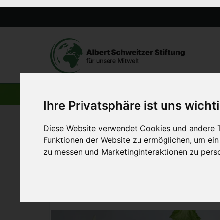
AKTUELLE BEITRÄGE
Ihre Privatsphäre ist uns wicht
Diese Website verwendet Cookies und andere T
Startseite
>
Aktuelles
>
Vegane Fast-Food-Kette kommt n
Funktionen der Website zu ermöglichen
,
um ein
zu messen und Marketinginteraktionen zu perso
20. September 2018
Vegane Fast-Food-Ket