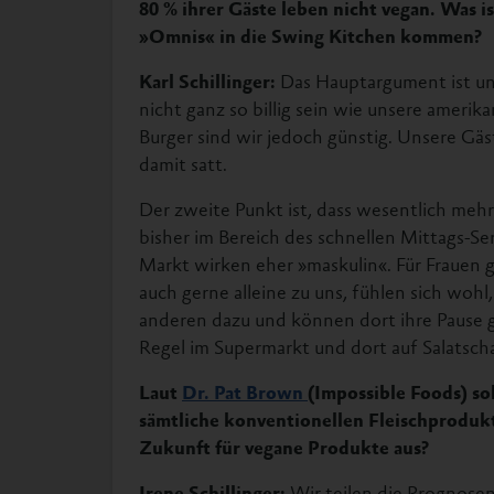
80 % ihrer Gäste leben nicht vegan. Was is
»Omnis« in die Swing Kitchen kommen?
Karl Schillinger:
Das Hauptargument ist un
nicht ganz so billig sein wie unsere amer
Burger sind wir jedoch günstig. Unsere Gä
damit satt.
Der zweite Punkt ist, dass wesentlich meh
bisher im Bereich des schnellen Mittags-Ser
Markt wirken eher »maskulin«. Für Frauen
auch gerne alleine zu uns, fühlen sich wohl
anderen dazu und können dort ihre Pause 
Regel im Supermarkt und dort auf Salatsch
Laut
Dr. Pat Brown
(Impossible Foods) sol
sämtliche konventionellen Fleischprodukt
Zukunft für vegane Produkte aus?
Irene Schillinger:
Wir teilen die Prognose