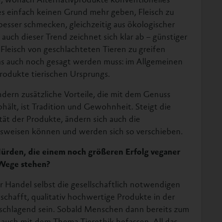
s einfach keinen Grund mehr geben, Fleisch zu
sser schmecken, gleichzeitig aus ökologischer
uch dieser Trend zeichnet sich klar ab – günstiger
Fleisch von geschlachteten Tieren zu greifen
as auch noch gesagt werden muss: im Allgemeinen
Produkte tierischen Ursprungs.
ndern zusätzliche Vorteile, die mit dem Genuss
bhält, ist Tradition und Gewohnheit. Steigt die
tät der Produkte, ändern sich auch die
sweisen können und werden sich so verschieben.
 Hürden, die einem noch größeren Erfolg veganer
Wege stehen?
er Handel selbst die gesellschaftlich notwendigen
schafft, qualitativ hochwertige Produkte in der
hschlagend sein. Sobald Menschen dann bereits zum
h auch mit dem Thema Tierethik befassen. All das