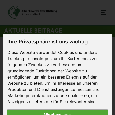
AKTUELLE BEITRÄGE
Ihre Privatsphäre ist uns wichtig
Startseite
>
Aktuelles
>
Tierschützer in Österreich vor Gericht
Diese Website verwendet Cookies und andere
Tracking-Technologien, um Ihr Surferlebnis zu
3. März 2010
Pressemitteilung
folgenden Zwecken zu verbessern:
um
grundlegende Funktionen der Website zu
Tierschützer in Österreich vor
ermöglichen
,
um ein besseres Erlebnis auf der
Gericht
Website zu bieten
,
um Ihr Interesse an unseren
Produkten und Dienstleistungen zu messen und
In Österreich begann gestern ein Prozess gegen 13
Marketinginteraktionen zu personalisieren
,
um
Tierschützer:innen, denen teilweise keine
Anzeigen zu liefern die für Sie relevanter sind
.
konkreten Straftaten vorgeworfen werden.
Trotzdem drohen ihnen bis zu fünf Jahre Haft.
Alle akzeptieren