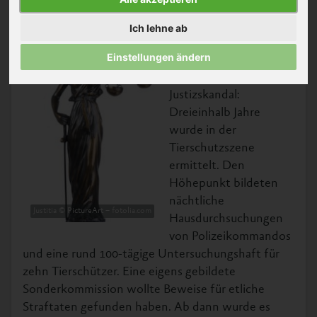
Was sich derzeit in
Ich lehne ab
Österreich abspielt,
Einstellungen ändern
klingt nach einem
ausgemachten
Justizskandal:
Dreieinhalb Jahre
wurde in der
Tierschutzszene
ermittelt. Den
Höhepunkt bildeten
nächtliche
Justitia © PictureArt – fotolia.com
Hausdurchsuchungen
von Polizeikommandos
und eine rund 100-tägige Untersuchungshaft für
zehn Tierschützer. Eine eigens gebildete
Sonderkommission wollte Beweise für etliche
Straftaten gefunden haben. Ab dann wurde es