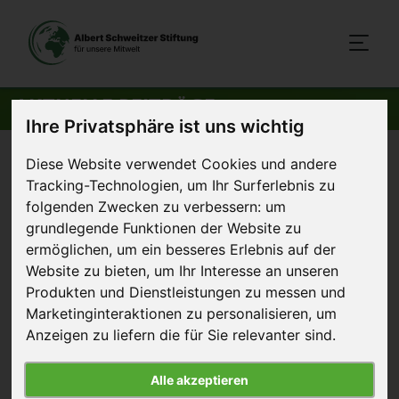
AKTUELLE BEITRÄGE
Ihre Privatsphäre ist uns wichtig
Startseite
>
Aktuelles
>
FAO empfiehlt Fleischsteuer
Diese Website verwendet Cookies und andere
Tracking-Technologien, um Ihr Surferlebnis zu
folgenden Zwecken zu verbessern:
um
21. Februar 2010
Pressemitteilung
grundlegende Funktionen der Website zu
ermöglichen
,
um ein besseres Erlebnis auf der
FAO empfiehlt Fleischsteuer
Website zu bieten
,
um Ihr Interesse an unseren
Produkten und Dienstleistungen zu messen und
Die Welternährungsorganisation FAO empfiehlt in
Marketinginteraktionen zu personalisieren
,
um
ihrem jüngsten Jahresbericht, die
Anzeigen zu liefern die für Sie relevanter sind
.
Fleischproduktion zu besteuern. Die Albert
Schweitzer Stiftung für unsere Mitwelt hält diesen
Alle akzeptieren
Schritt für überfällig und fordert die