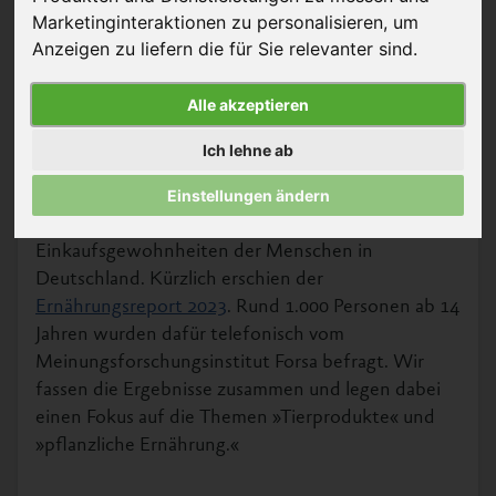
Marketinginteraktionen zu personalisieren
,
um
Anzeigen zu liefern die für Sie relevanter sind
.
Alle akzeptieren
© Rawpixel.com – Shutterstock
Ich lehne ab
In seinem »Ernährungsreport« beleuchtet das
Einstellungen ändern
Bundesministerium für Ernährung und
Landwirtschaft (BMEL) regelmäßig die Ess- und
Einkaufsgewohnheiten der Menschen in
Deutschland. Kürzlich erschien der
Ernährungsreport 2023
. Rund 1.000 Personen ab 14
Jahren wurden dafür telefonisch vom
Meinungsforschungsinstitut Forsa befragt. Wir
fassen die Ergebnisse zusammen und legen dabei
einen Fokus auf die Themen »Tierprodukte« und
»pflanzliche Ernährung.«