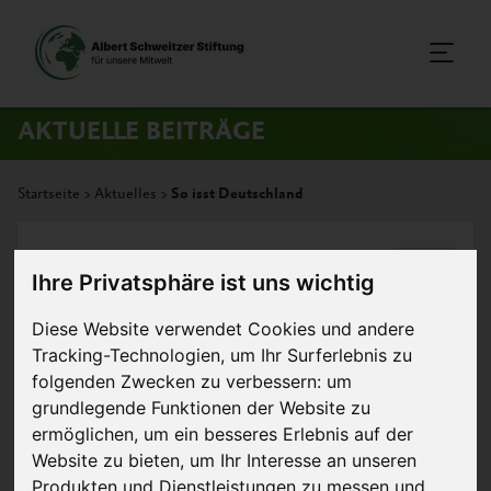
AKTUELLE BEITRÄGE
Startseite
>
Aktuelles
>
So isst Deutschland
24. Oktober 2023
, zuletzt geändert am 6. Dezember
Artikel
Ihre Privatsphäre ist uns wichtig
2023
Diese Website verwendet Cookies und andere
So isst Deutschland
Tracking-Technologien, um Ihr Surferlebnis zu
folgenden Zwecken zu verbessern:
um
grundlegende Funktionen der Website zu
ermöglichen
,
um ein besseres Erlebnis auf der
Website zu bieten
,
um Ihr Interesse an unseren
Produkten und Dienstleistungen zu messen und