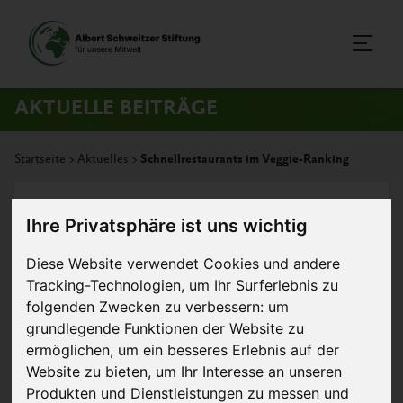
AKTUELLE BEITRÄGE
Startseite
>
Aktuelles
>
Schnellrestaurants im Veggie-Ranking
19. Juni 2016
Artikel
Ihre Privatsphäre ist uns wichtig
Schnellrestaurants im Veggie-
Diese Website verwendet Cookies und andere
Tracking-Technologien, um Ihr Surferlebnis zu
Ranking
folgenden Zwecken zu verbessern:
um
grundlegende Funktionen der Website zu
Das vegan-vegetarische Speisenangebot in der
ermöglichen
,
um ein besseres Erlebnis auf der
Gastronomie entwickelt sich derzeit rasant. Die
Website zu bieten
,
um Ihr Interesse an unseren
Schnellrestaurants in Deutschland haben in diesem
Produkten und Dienstleistungen zu messen und
Bereich jedoch noch großen Nachholbedarf – dies