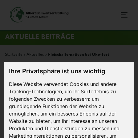
AKTUELLE BEITRÄGE
Startseite
>
Aktuelles
>
Fleischalternativen bei Öko-Test
Ihre Privatsphäre ist uns wichtig
22. Juni 2016
Artikel
Diese Website verwendet Cookies und andere
Fleischalternativen bei Öko-Test
Tracking-Technologien, um Ihr Surferlebnis zu
folgenden Zwecken zu verbessern:
um
grundlegende Funktionen der Website zu
ermöglichen
,
um ein besseres Erlebnis auf der
Website zu bieten
,
um Ihr Interesse an unseren
Produkten und Dienstleistungen zu messen und
Marketinginteraktionen zu personalisieren
,
um