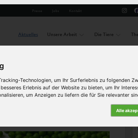
Presse
Jobs
Kontakt
Aktuelles
Unsere Arbeit
Die Tiere
Th
ig
racking-Technologien, um Ihr Surferlebnis zu folgenden Z
nem Budget
 besseres Erlebnis auf der Website zu bieten
,
um Ihr Intere
nalisieren
,
um Anzeigen zu liefern die für Sie relevanter si
Artikel
Alle akzep
uf mit kleinem Budget