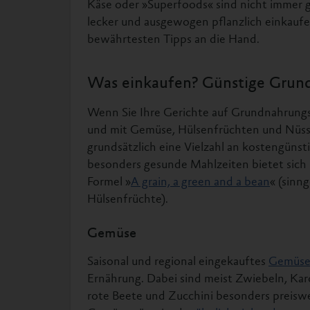
Käse oder »Superfoods« sind nicht immer g
lecker und ausgewogen pflanzlich einkaufe
bewährtesten Tipps an die Hand.
Was einkaufen? Günstige Grun
Wenn Sie Ihre Gerichte auf Grundnahrungs
und mit Gemüse, Hülsenfrüchten und Nüss
grundsätzlich eine Vielzahl an kostengünst
besonders gesunde Mahlzeiten bietet sich
Formel »
A grain, a green and a bean
« (sinn
Hülsenfrüchte).
Gemüse
Saisonal und regional eingekauftes
Gemüs
Ernährung. Dabei sind meist Zwiebeln, Karo
rote Beete und Zucchini besonders preiswe
Gemüse günstig, das
ähnlich viele oder so