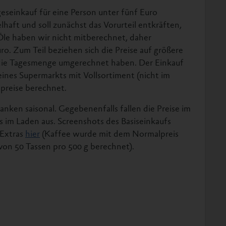
seinkauf für eine Person unter fünf Euro
elhaft und soll zunächst das Vorurteil entkräften,
Öle haben wir nicht mitberechnet, daher
uro. Zum Teil beziehen sich die Preise auf größere
die Tagesmenge umgerechnet haben. Der Einkauf
eines Supermarkts mit Vollsortiment (nicht im
preise berechnet.
nken saisonal. Gegebenenfalls fallen die Preise im
als im Laden aus. Screenshots des Basiseinkaufs
 Extras
hier
(Kaffee wurde mit dem Normalpreis
 von 50 Tassen pro 500 g berechnet).