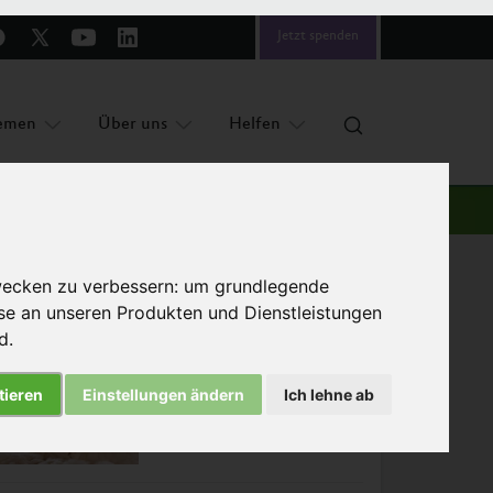
Jetzt spenden
emen
Über uns
Helfen
wecken zu verbessern:
um grundlegende
sse an unseren Produkten und Dienstleistungen
nd
.
Das könnte Sie auch interessieren
tieren
Einstellungen ändern
Ich lehne ab
Weitere Unternehmen
setzen Masthuhn-Initiative
um