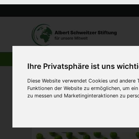
AKTUELLE BEITRÄGE
Ihre Privatsphäre ist uns wicht
Diese Website verwendet Cookies und andere T
Startseite
>
Aktuelles
>
Günstig vegan – Einkauf mit klei
Funktionen der Website zu ermöglichen
,
um ein
zu messen und Marketinginteraktionen zu perso
18. September 2014
Günstig vegan – Einka