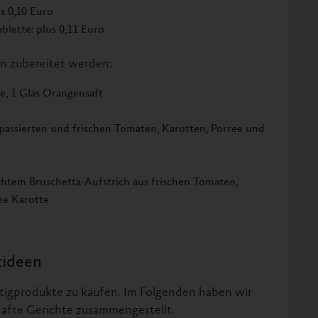
us 0,10 Euro
ablette: plus 0,11 Euro
n zubereitet werden:
ee, 1 Glas Orangensaft
 passierten und frischen Tomaten, Karotten, Porree und
htem Bruschetta-Aufstrich aus frischen Tomaten,
he Karotte
tideen
Fertigprodukte zu kaufen. Im Folgenden haben wir
hafte Gerichte zusammengestellt.