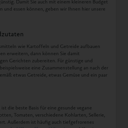
ünstig. Damit Sie auch mit einem kleineren Budget
n und essen können, geben wir Ihnen hier unsere
dzutaten
mitteln wie Kartoffeln und Getreide aufbauen
en erweitern, dann können Sie damit
igen Gerichten zubereiten. Für günstige und
 beispielsweise eine Zusammenstellung an nach der
gemäß: etwas Getreide, etwas Gemüse und ein paar
e
ist die beste Basis für eine gesunde vegane
tten, Tomaten, verschiedene Kohlarten, Sellerie,
rt. Außerdem ist häufig auch tiefgefrorenes
gar mehr Nährstoffe und Vitamine
enthält wie