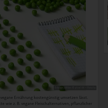
Erbsen zählen © p!xel 66 – Fotolia
e vegane Ernährung kostengünstig umsetzen lässt.
e wie z. B. vegane Fleischalternativen, pflanzlicher