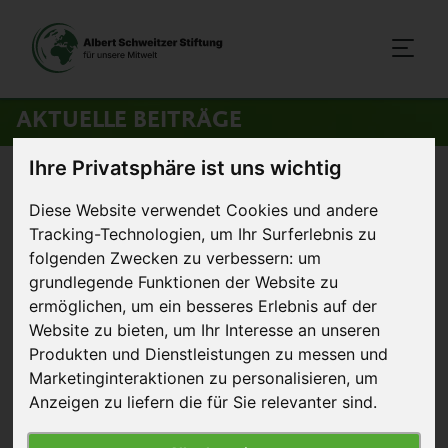
AKTUELLE BEITRÄGE
Ihre Privatsphäre ist uns wichtig
Startseite
>
Aktuelles
>
Dean & David hebt Masthuhn-Standards an
Diese Website verwendet Cookies und andere
Tracking-Technologien, um Ihr Surferlebnis zu
22. April 2020
Pressemitteilung
folgenden Zwecken zu verbessern:
um
grundlegende Funktionen der Website zu
Dean & David hebt Masthuhn-
ermöglichen
,
um ein besseres Erlebnis auf der
Standards an
Website zu bieten
,
um Ihr Interesse an unseren
Produkten und Dienstleistungen zu messen und
Marketinginteraktionen zu personalisieren
,
um
Anzeigen zu liefern die für Sie relevanter sind
.