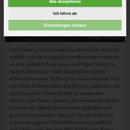
Alle akzeptieren
Ich lehne ab
Einstellungen ändern
© Flatfeet - Shutterstock
Das »Healthy Fast Casual«-Franchise Dean & David
schließt sich der Europäischen Masthuhn-Initiative
an und vollzieht damit einen wichtigen Schritt in
Sachen Tierschutz. Nach Gesprächen mit der
Albert Schweitzer Stiftung für unsere Mitwelt hat
sich Dean & David dazu verpflichtet, spätestens ab
2026 nur noch Hühnerfleisch zu verwenden,
welches von Tieren stammt, die entsprechend den
Kriterien der Masthuhn-Initiative gehalten und
geschlachtet wurden. Dies gilt für 100 % des für
Europa bezogenen Hühnerfleischs und wird bei
den Lieferanten der »Healthy Fast Food« -Kette