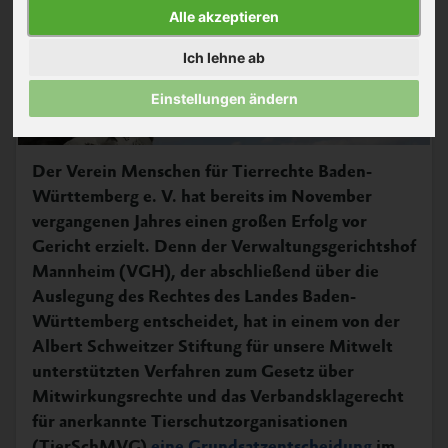
Alle akzeptieren
Ich lehne ab
Einstellungen ändern
Der Verein Menschen für Tierrechte Baden-
Württemberg e. V. hat bereits im November
vergangenen Jahres einen großen Erfolg vor
Gericht erzielt. Denn der Verwaltungsgerichtshof
Mannheim (VGH), der abschließend über die
Auslegung des Rechtes des Landes Baden-
Württemberg entscheidet, hat in einem von der
Albert Schweitzer Stiftung für unsere Mitwelt
unterstützten Verfahren zum Gesetz über
Mitwirkungsrechte und das Verbandsklagerecht
für anerkannte Tierschutzorganisationen
(TierSchMVG)
eine Grundsatzentscheidung
im