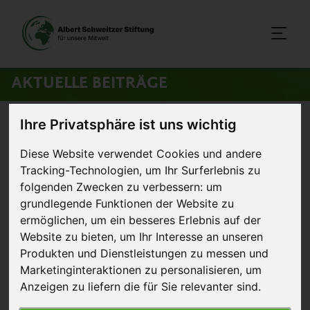
AKTUELLE BEITRÄGE
Ihre Privatsphäre ist uns wichtig
Startseite
>
Aktuelles
>
Verbandklagerecht: Wegweisendes Urteil
Diese Website verwendet Cookies und andere
18. Oktober 2022
Pressemitteilung
Tracking-Technologien, um Ihr Surferlebnis zu
folgenden Zwecken zu verbessern:
um
Verbandklagerecht:
grundlegende Funktionen der Website zu
ermöglichen
,
um ein besseres Erlebnis auf der
Wegweisendes Urteil
Website zu bieten
,
um Ihr Interesse an unseren
Produkten und Dienstleistungen zu messen und
Marketinginteraktionen zu personalisieren
,
um
Anzeigen zu liefern die für Sie relevanter sind
.