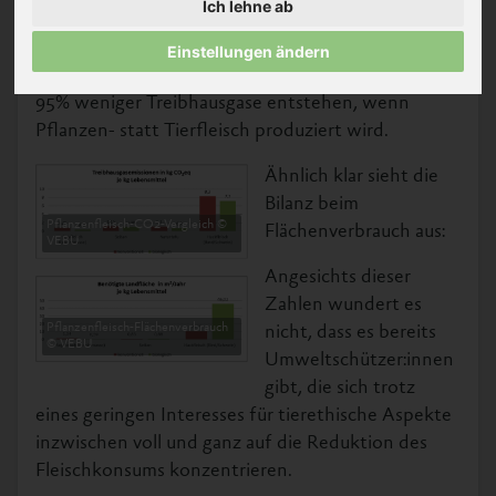
Ich lehne ab
Fleischalternativen berechnet. Auch wenn die
Ergebnisse grundsätzlich nicht überraschen, ist es
Einstellungen ändern
wichtig, diese schwarz auf weiß zu haben: Bis zu
95% weniger Treibhausgase entstehen, wenn
Pflanzen- statt Tierfleisch produziert wird.
Ähnlich klar sieht die
Bilanz beim
Pflanzenfleisch-CO2-Vergleich ©
Flächenverbrauch aus:
VEBU
Angesichts dieser
Zahlen wundert es
Pflanzenfleisch-Flächenverbrauch
nicht, dass es bereits
© VEBU
Umweltschützer:innen
gibt, die sich trotz
eines geringen Interesses für tierethische Aspekte
inzwischen voll und ganz auf die Reduktion des
Fleischkonsums konzentrieren.