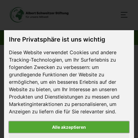
AKTUELLE BEITRÄGE
Ihre Privatsphäre ist uns wichtig
Diese Website verwendet Cookies und andere
Startseite
>
Aktuelles
>
Umweltwunder Fleischalternativen
Tracking-Technologien, um Ihr Surferlebnis zu
folgenden Zwecken zu verbessern:
um
17. Dezember 2011
grundlegende Funktionen der Website zu
Artikel
ermöglichen
,
um ein besseres Erlebnis auf der
Website zu bieten
,
um Ihr Interesse an unseren
Umweltwunder
Produkten und Dienstleistungen zu messen und
Fleischalternativen
Marketinginteraktionen zu personalisieren
,
um
Anzeigen zu liefern die für Sie relevanter sind
.
Das Sustainable European Research Institute (SERI)
hat im Auftrag des Vegetarierbund Deutschland
Alle akzeptieren
und Greenpeace Österreich zum ersten Mal die
Klimabilanz mehrerer pflanzlicher