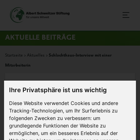
AKTUELLE BEITRÄGE
Startseite
>
Aktuelles
>
Schlachthaus-Interview mit einer
Mitarbeiterin
24. März 2015
Artikel
Ihre Privatsphäre ist uns wichtig
Schlachthaus-Interview mit einer
Diese Website verwendet Cookies und andere
Mitarbeiterin
Tracking-Technologien, um Ihr Surferlebnis zu
folgenden Zwecken zu verbessern:
um
grundlegende Funktionen der Website zu
ermöglichen
,
um ein besseres Erlebnis auf der