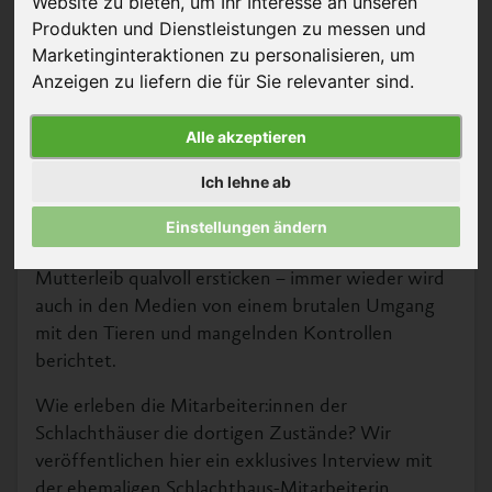
Website zu bieten
,
um Ihr Interesse an unseren
Produkten und Dienstleistungen zu messen und
Marketinginteraktionen zu personalisieren
,
um
Anzeigen zu liefern die für Sie relevanter sind
.
Alle akzeptieren
Ich lehne ab
© Animal Equality
Hunderttausende unzureichend betäubte Tiere pro
Einstellungen ändern
Jahr, geschlachtete Kühe, deren Föten im
Mutterleib qualvoll ersticken – immer wieder wird
auch in den Medien von einem brutalen Umgang
mit den Tieren und mangelnden Kontrollen
berichtet.
Wie erleben die Mitarbeiter:innen der
Schlachthäuser die dortigen Zustände? Wir
veröffentlichen hier ein exklusives Interview mit
der ehemaligen Schlachthaus-Mitarbeiterin