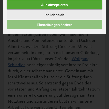
Alle akzeptieren
Ich lehne ab
Einstellungen ändern
In den letzten Jahren haben wir immer mehr
Ansätze und Kompetenzen unter dem Dach der
Albert Schweitzer Stiftung für unsere Mitwelt
versammelt. In den Jahren nach unserer Gründung
im Jahr 2000 führte unser Gründer,
Wolfgang
Schindler
, noch eigenständig vereinzelte Projekte
durch, die er selbst finanzierte. Gemeinsam mit
Mahi Klosterhalfen baute er die Stiftung dann
schrittweise aus. So entstand gegen Ende des
vorletzten und Anfang des letzten Jahrzehnts zum
einen unsere Fokussierung auf die sogenannten
Nutztiere und zum anderen bauten wir unsere
Arbeit auf die vier Säulen Unternehmen,