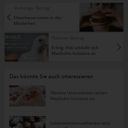
Vorheriger Beitrag
Fleischesser:innen in der
Minderheit
Nächster Beitrag
Erfolg: Aldi schließt sich
Masthuhn-Initiative an
Das könnte Sie auch interessieren
Weitere Unternehmen setzen
Masthuhn-Initiative um
Lebensmitteleinzelhandel setzt