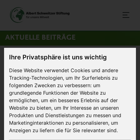
AKTUELLE BEITRÄGE
Startseite
>
Aktuelles
>
Neue Struktur
Ihre Privatsphäre ist uns wichtig
Diese Website verwendet Cookies und andere
30. Oktober 2020
Artikel
Tracking-Technologien, um Ihr Surferlebnis zu
folgenden Zwecken zu verbessern:
um
Neue Struktur
grundlegende Funktionen der Website zu
ermöglichen
,
um ein besseres Erlebnis auf der
Website zu bieten
,
um Ihr Interesse an unseren
Produkten und Dienstleistungen zu messen und
Marketinginteraktionen zu personalisieren
,
um
Anzeigen zu liefern die für Sie relevanter sind
.