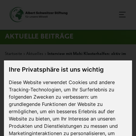
AKTUELLE BEITRÄGE
Startseite
>
Aktuelles
>
Interview mit Mahi Klosterhalfen: aktiv im
Tierschutz
Ihre Privatsphäre ist uns wichtig
20. November 2011
Diese Website verwendet Cookies und andere
Artikel
Tracking-Technologien, um Ihr Surferlebnis zu
folgenden Zwecken zu verbessern:
um
Interview mit Mahi Klosterhalfen:
grundlegende Funktionen der Website zu
aktiv im Tierschutz
ermöglichen
,
um ein besseres Erlebnis auf der
Website zu bieten
,
um Ihr Interesse an unseren
Das folgende Interview hat eine befreundete
Produkten und Dienstleistungen zu messen und
Organisation vor kurzem mit Mahi Klosterhalfen,
Marketinginteraktionen zu personalisieren
,
um