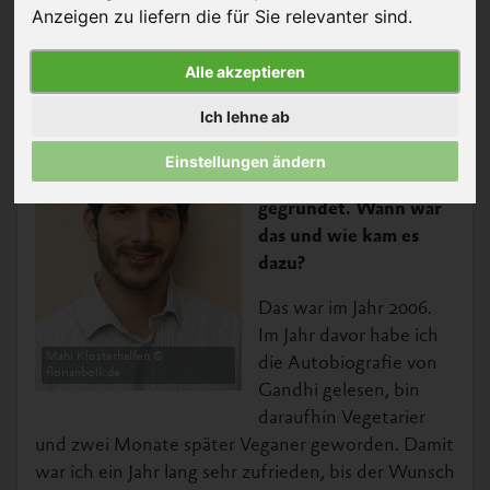
unserem geschäftsführenden Vorstand, geführt.
Anzeigen zu liefern die für Sie relevanter sind
.
Wegen der Rückmeldungen, dass es besonders für
junge Aktive interessant ist, veröffentlichen wir es
Alle akzeptieren
jetzt auch auf unserer Seite.
Ich lehne ab
Hallo Mahi, Du hast als
Student die Initiative
Einstellungen ändern
»Käfigfreie Mensa«
gegründet. Wann war
das und wie kam es
dazu?
Das war im Jahr 2006.
Im Jahr davor habe ich
Mahi Klosterhalfen ©
die Autobiografie von
florianbolk.de
Gandhi gelesen, bin
daraufhin Vegetarier
und zwei Monate später Veganer geworden. Damit
war ich ein Jahr lang sehr zufrieden, bis der Wunsch