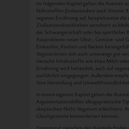
Im folgenden Kapitel gehen die Autoren aus
Nährstoffen (insbesondere auch Vitamin B1
veganen Ernährung auf, beispielsweise die
Zivilisationskrankheiten verschont zu bleib
der Schwangerschaft oder bei sportlicher 
Ausprobieren neuer Obst-, Gemüse- und Ge
Einkaufen, Kochen und Backen herangefüh
Veganer:innen sich auch unterwegs gut ve
tierische Inhaltsstoffe wie etwa Milch oder
Ernährung wird behandelt, auch auf vegan
ausführlich eingegangen. Außerdem empfeh
faire Herstellung und Umweltfreundlichkei
In einem eigenen Kapitel geben die Autor
Argumentationshilfen alltagspraktische T
skeptischen Nicht-Veganern erleichtern. A
Gleichgesinnte kennenlernen können.
Eingestreut zwischen den Kapiteln finden 