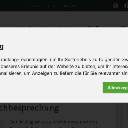
Presse
Jobs
Kontakt
Aktuelles
Unsere Arbeit
Die Tiere
Th
ig
racking-Technologien, um Ihr Surferlebnis zu folgenden Z
 besseres Erlebnis auf der Website zu bieten
,
um Ihr Intere
hung
nalisieren
,
um Anzeigen zu liefern die für Sie relevanter si
Alle akzep
Artikel
uchbesprechung
Der im August 2013 erschienene und von