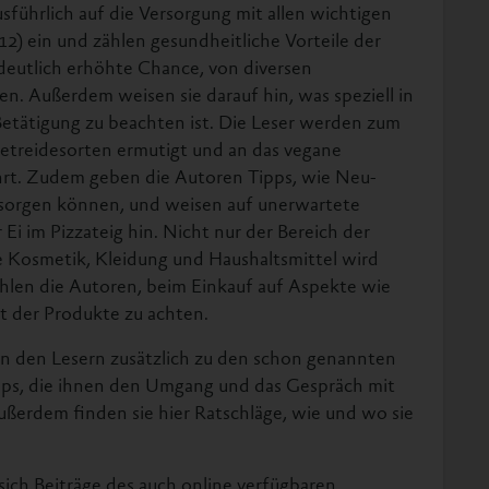
führlich auf die Versorgung mit allen wichtigen
2) ein und zählen gesundheitliche Vorteile der
 deutlich erhöhte Chance, von diversen
en. Außerdem weisen sie darauf hin, was speziell in
Betätigung zu beachten ist. Die Leser werden zum
treidesorten ermutigt und an das vegane
rt. Zudem geben die Autoren Tipps, wie Neu-
rsorgen können, und weisen auf unerwartete
 Ei im Pizzateig hin. Nicht nur der Bereich der
e Kosmetik, Kleidung und Haushaltsmittel wird
len die Autoren, beim Einkauf auf Aspekte wie
t der Produkte zu achten.
en den Lesern zusätzlich zu den schon genannten
ipps, die ihnen den Umgang und das Gespräch mit
ußerdem finden sie hier Ratschläge, wie und wo sie
sich Beiträge des auch online verfügbaren