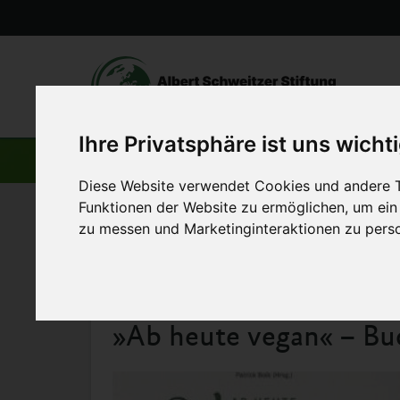
Ihre Privatsphäre ist uns wicht
AKTUELLE BEITRÄGE
Diese Website verwendet Cookies und andere T
Funktionen der Website zu ermöglichen
,
um ein
Startseite
>
Aktuelles
>
»Ab heute vegan« – Buchbesprec
zu messen und Marketinginteraktionen zu perso
»Ab heute vegan« – B