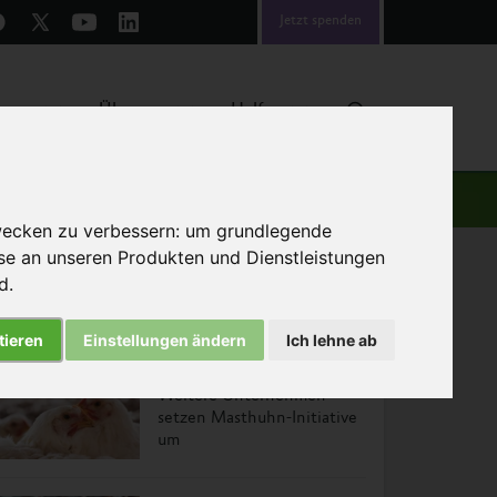
Jetzt spenden
emen
Über uns
Helfen
wecken zu verbessern:
um grundlegende
sse an unseren Produkten und Dienstleistungen
nd
.
tieren
Einstellungen ändern
Ich lehne ab
Das könnte Sie auch interessieren
Weitere Unternehmen
setzen Masthuhn-Initiative
um