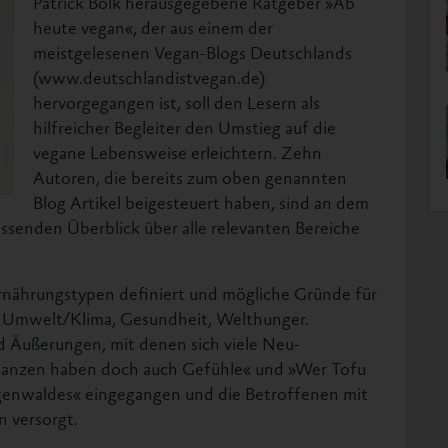
Patrick Bolk herausgegebene Ratgeber »Ab
heute vegan«, der aus einem der
meistgelesenen Vegan-Blogs Deutschlands
(www.deutschlandistvegan.de)
hervorgegangen ist, soll den Lesern als
hilfreicher Begleiter den Umstieg auf die
vegane Lebensweise erleichtern. Zehn
Autoren, die bereits zum oben genannten
Blog Artikel beigesteuert haben, sind an dem
ssenden Überblick über alle relevanten Bereiche
Ernährungstypen definiert und mögliche Gründe für
k, Umwelt/Klima, Gesundheit, Welthunger.
d Äußerungen, mit denen sich viele Neu-
flanzen haben doch auch Gefühle« und »Wer Tofu
egenwaldes« eingegangen und die Betroffenen mit
n versorgt.