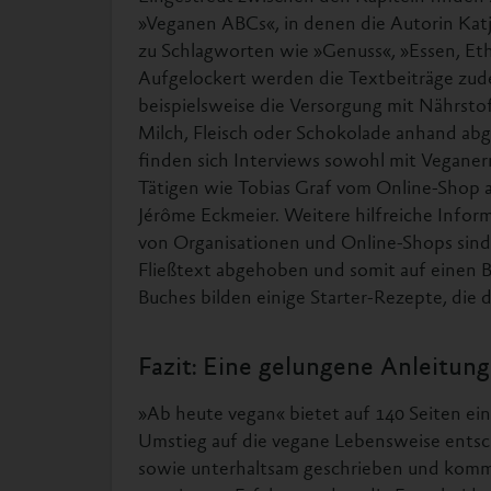
»Veganen ABCs«, in denen die Autorin Kat
zu Schlagworten wie »Genuss«, »Essen, Eth
Aufgelockert werden die Textbeiträge zudem
beispielsweise die Versorgung mit Nährstof
Milch, Fleisch oder Schokolade anhand abg
finden sich Interviews sowohl mit Veganer
Tätigen wie Tobias Graf vom Online-Shop 
Jérôme Eckmeier. Weitere hilfreiche Inform
von Organisationen und Online-Shops sind ü
Fließtext abgehoben und somit auf einen B
Buches bilden einige Starter-Rezepte, die 
Fazit: Eine gelungene Anleitung
»Ab heute vegan« bietet auf 140 Seiten eine
Umstieg auf die vegane Lebensweise entsch
sowie unterhaltsam geschrieben und komm