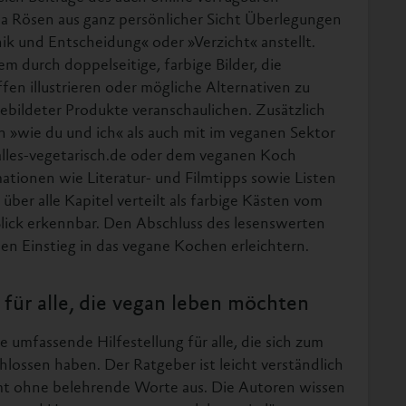
ja Rösen aus ganz persönlicher Sicht Überlegungen
ik und Entscheidung« oder »Verzicht« anstellt.
 durch doppelseitige, farbige Bilder, die
fen illustrieren oder mögliche Alternativen zu
ebildeter Produkte veranschaulichen. Zusätzlich
n »wie du und ich« als auch mit im veganen Sektor
alles-vegetarisch.de oder dem veganen Koch
ationen wie Literatur- und Filmtipps sowie Listen
ber alle Kapitel verteilt als farbige Kästen vom
lick erkennbar. Den Abschluss des lesenswerten
den Einstieg in das vegane Kochen erleichtern.
 für alle, die vegan leben möchten
 umfassende Hilfestellung für alle, die sich zum
lossen haben. Der Ratgeber ist leicht verständlich
t ohne belehrende Worte aus. Die Autoren wissen