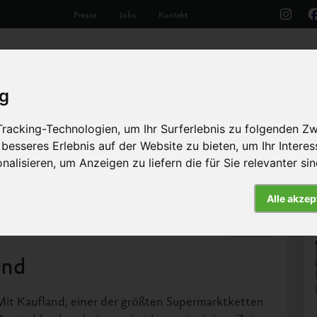
Presse
Jobs
Kontakt
Aktuelles
Unsere Arbeit
Die Tiere
Th
ig
racking-Technologien, um Ihr Surferlebnis zu folgenden Z
 besseres Erlebnis auf der Website zu bieten
,
um Ihr Intere
nalisieren
,
um Anzeigen zu liefern die für Sie relevanter si
Alle akzep
Artikel
and
Mit Kaufland, einer der größten Supermarktketten