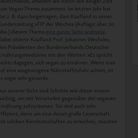
Deutschlands, arbeiten wir schon seit einiger Zeit
zum Vegan-Thema zusammen. Im letzten Jahr hat
das z. B. dazu beigetragen, dass Kaufland in seiner
Kundenzeitung »TIP der Woche« (Auflage: über 20
Mio.) diesem Thema
eine ganze Seite widmete
.
Dabei zitierte Kaufland Prof. Johannes Wechsler,
den Präsidenten des Bundesverbands Deutscher
Ernährungsmediziner mit den Worten: »Es spricht
nichts dagegen, sich vegan zu ernähren. Wenn man
auf eine ausgewogene Nährstoffzufuhr achtet, ist
es sogar sehr gesund«.
Aus unserer Sicht sind Schritte wie dieser enorm
wichtig, um mit Vorurteilen gegenüber der veganen
Ernährung aufzuräumen. Sie sind auch sehr
effizient, denn um eine derart große Leserschaft
mit solchen Kernbotschaften zu erreichen, müssten