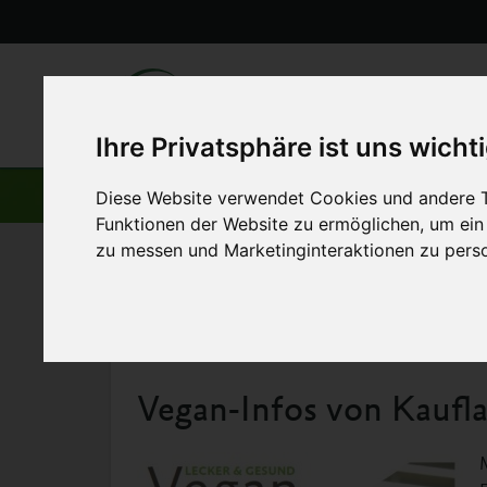
Ihre Privatsphäre ist uns wicht
AKTUELLE BEITRÄGE
Diese Website verwendet Cookies und andere T
Funktionen der Website zu ermöglichen
,
um ein
zu messen und Marketinginteraktionen zu perso
Startseite
>
Aktuelles
>
Vegan-Infos von Kaufland
16. November 2014
Vegan-Infos von Kaufl