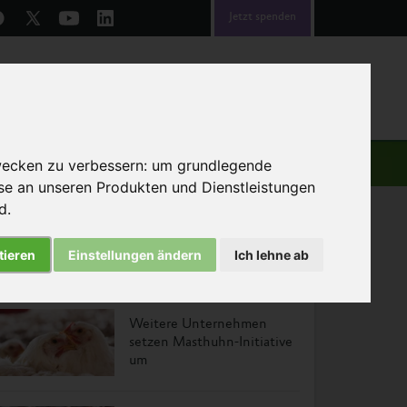
Jetzt spenden
emen
Über uns
Helfen
wecken zu verbessern:
um grundlegende
sse an unseren Produkten und Dienstleistungen
nd
.
tieren
Einstellungen ändern
Ich lehne ab
Das könnte Sie auch interessieren
Weitere Unternehmen
setzen Masthuhn-Initiative
um