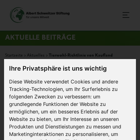
AKTUELLE BEITRÄGE
Startseite
>
Aktuelles
>
Tierwohl-Richtlinie von Kaufland
Ihre Privatsphäre ist uns wichtig
21. August 2015
Artikel
Diese Website verwendet Cookies und andere
Tracking-Technologien, um Ihr Surferlebnis zu
Tierwohl-Richtlinie von Kaufland
folgenden Zwecken zu verbessern:
um
grundlegende Funktionen der Website zu
ermöglichen
,
um ein besseres Erlebnis auf der
Website zu bieten
,
um Ihr Interesse an unseren
Produkten und Dienstleistungen zu messen und
Marketinginteraktionen zu personalisieren
,
um