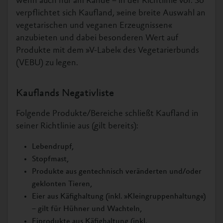
wenn auch nur am Rande – in der Richtlinie vor. So
verpflichtet sich Kaufland, »eine breite Auswahl an
vegetarischen und veganen Erzeugnissen«
anzubieten und dabei besonderen Wert auf
Produkte mit dem »V-Label« des Vegetarierbunds
(VEBU) zu legen.
Kauflands Negativliste
Folgende Produkte/Bereiche schließt Kaufland in
seiner Richtlinie aus (gilt bereits):
Lebendrupf,
Stopfmast,
Produkte aus gentechnisch veränderten und/oder
geklonten Tieren,
Eier aus Käfighaltung (inkl. »Kleingruppenhaltung«)
– gilt für Hühner und Wachteln,
Eiprodukte aus Käfighaltung (inkl.