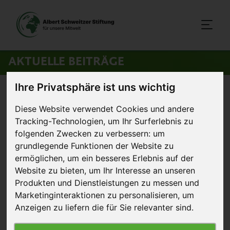
AKTUELLE BEITRÄGE
Ihre Privatsphäre ist uns wichtig
Startseite
>
Aktuelles
>
Rezension: Peaceful gardening
Diese Website verwendet Cookies und andere
Tracking-Technologien, um Ihr Surferlebnis zu
19. Mai 2015
Artikel
folgenden Zwecken zu verbessern:
um
grundlegende Funktionen der Website zu
Rezension: Peaceful gardening
ermöglichen
,
um ein besseres Erlebnis auf der
Website zu bieten
,
um Ihr Interesse an unseren
Do it yourself – mach
Produkten und Dienstleistungen zu messen und
es selbst! In Sachen
Marketinginteraktionen zu personalisieren
,
um
Anzeigen zu liefern die für Sie relevanter sind
.
© BLV-Verlag