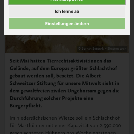
Ich lehne ab
Einstellungen ändern
© Serkan Senturk – Shutterstock
Seit Mai hatten Tierrechtsaktivist:innen das
Gelände, auf dem Europas größter Schlachthof
gebaut werden soll, besetzt. Die Albert
Schweitzer Stiftung für unsere Mitwelt sieht in
dem gewaltfreien zivilen Ungehorsam gegen die
Durchführung solcher Projekte eine
Bürgerpflicht.
Im niedersächsischen Wietze soll ein Schlachthof
für Masthühner mit einer Kapazität von 2.592.000
geschlachteten Hühnern pro Woche entstehen.