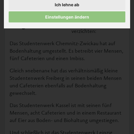
Studierendenwerken
Ich lehne ab
haben wir in jüngster
Zeit erfahren, dass sie
Einstellungen ändern
Initiative käfigfreie Mensa ©
Albert Schweitzer Stiftung für
auf Käfigeier
unsere Mitwelt
verzichten:
Das Studentenwerk Chemnitz-Zwickau hat auf
Bodenhaltung umgestellt. Es betreibt vier Mensen,
fünf Cafeterien und einen Imbiss.
Gleich »nebenan« hat das verhältnismäßig kleine
Studentenwerk Freiberg in seinen beiden Mensen
und Cafeterien ebenfalls auf Bodenhaltung
gewechselt.
Das Studentenwerk Kassel ist mit seinen fünf
Mensen, acht Cafeterien und in einem Restaurant
auf Eier aus Boden- und Biohaltung umgestiegen.
Und schließlich ist das Studentenwerk Leipzig