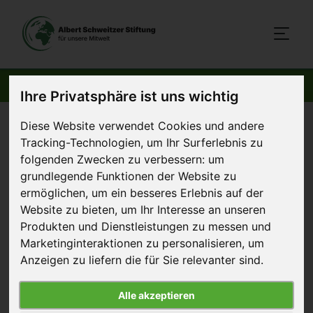
AKTUELLE BEITRÄGE
Ihre Privatsphäre ist uns wichtig
Diese Website verwendet Cookies und andere
Startseite
>
Aktuelles
>
Studentenwerke Chemnitz-Zwickau,
Tracking-Technologien, um Ihr Surferlebnis zu
Freiberg, Kassel und Leipzig käfigfrei
folgenden Zwecken zu verbessern:
um
grundlegende Funktionen der Website zu
28. Januar 2011
ermöglichen
,
um ein besseres Erlebnis auf der
Artikel
Website zu bieten
,
um Ihr Interesse an unseren
Studentenwerke Chemnitz-
Produkten und Dienstleistungen zu messen und
Marketinginteraktionen zu personalisieren
,
um
Zwickau, Freiberg, Kassel und
Anzeigen zu liefern die für Sie relevanter sind
.
Leipzig käfigfrei
Alle akzeptieren
Von vier weiteren