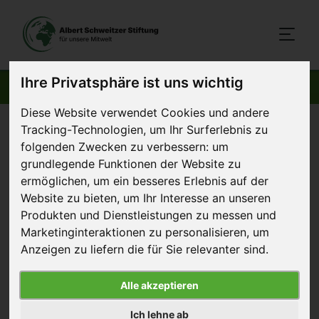
Ihre Privatsphäre ist uns wichtig
AKTUELLE BEITRÄGE
Diese Website verwendet Cookies und andere
Startseite
>
Aktuelles
>
Unser Wirkungsbericht 2025
Tracking-Technologien, um Ihr Surferlebnis zu
folgenden Zwecken zu verbessern:
um
grundlegende Funktionen der Website zu
3. Juli 2026
Artikel
ermöglichen
,
um ein besseres Erlebnis auf der
Website zu bieten
,
um Ihr Interesse an unseren
Unser Wirkungsbericht 2025
Produkten und Dienstleistungen zu messen und
Marketinginteraktionen zu personalisieren
,
um
Anzeigen zu liefern die für Sie relevanter sind
.
Alle akzeptieren
Ich lehne ab