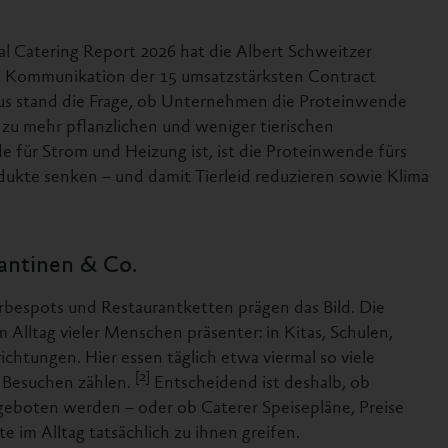
al Catering Report 2026 hat die Albert Schweitzer
he Kommunikation der 15 umsatzstärksten Contract
kus stand die Frage, ob Unternehmen die Proteinwende
 zu mehr pflanzlichen und weniger tierischen
 für Strom und Heizung ist, ist die Proteinwende fürs
rodukte senken – und damit Tierleid reduzieren sowie Klima
antinen & Co.
erbespots und Restaurantketten prägen das Bild. Die
m Alltag vieler Menschen präsenter: in Kitas, Schulen,
chtungen. Hier essen täglich etwa viermal so viele
[2]
 Besuchen zählen.
Entscheidend ist deshalb, ob
ngeboten werden – oder ob Caterer Speisepläne, Preise
 im Alltag tatsächlich zu ihnen greifen.