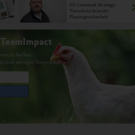
EU Livestock Strategy:
Tierschutz braucht
Planungssicherheit
#TeamImpact
ren zu helfen.
tz und weniger Tierprodukte.