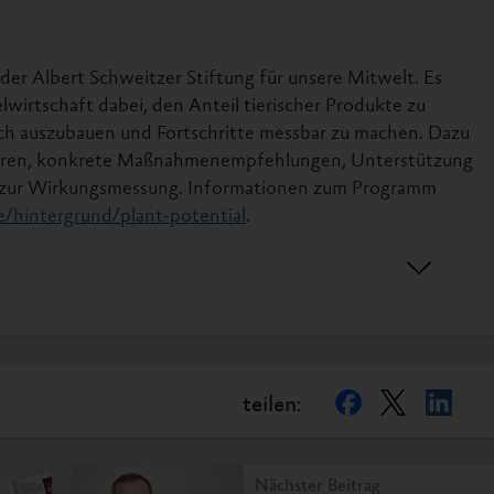
der Albert Schweitzer Stiftung für unsere Mitwelt. Es
irtschaft dabei, den Anteil tierischer Produkte zu
sch auszubauen und Fortschritte messbar zu machen. Dazu
uren, konkrete Maßnahmenempfehlungen, Unterstützung
zur Wirkungsmessung. Informationen zum Programm
de/hintergrund/plant-potential
.
, Ernährung und Heimat (2025). Gemeinschaftsverpflegung.
chaftsverpflegung/gemeinschaftsverpflegung_node.html
. V., Jahresbericht 2024/25.
teilen:
bds/jahresbericht.html
Nächster Beitrag