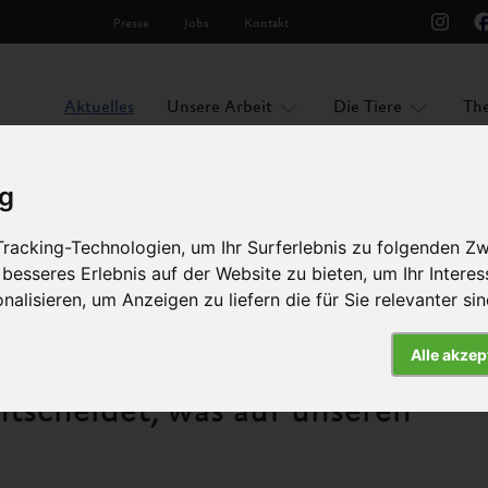
Presse
Jobs
Kontakt
Aktuelles
Unsere Arbeit
Die Tiere
Th
ig
racking-Technologien, um Ihr Surferlebnis zu folgenden Z
 was auf unseren Tellern landet?
 besseres Erlebnis auf der Website zu bieten
,
um Ihr Intere
nalisieren
,
um Anzeigen zu liefern die für Sie relevanter si
Pressemitteilung
Alle akzep
tscheidet, was auf unseren