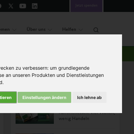
Jetzt spenden
emen
Über uns
Helfen
wecken zu verbessern:
um grundlegende
sse an unseren Produkten und Dienstleistungen
nd
.
Das könnte Sie auch interessieren
tieren
Einstellungen ändern
Ich lehne ab
Nachhaltiges
Kantinenessen: Viel Wollen,
wenig Handeln