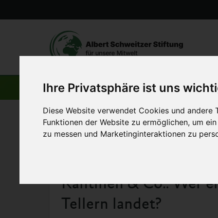
Ihre Privatsphäre ist uns wicht
AKTUELLE BEITRÄGE
Diese Website verwendet Cookies und andere T
Startseite
>
Aktuelles
>
Kantinen & Co.: Wer entscheidet,
Funktionen der Website zu ermöglichen
,
um ein
zu messen und Marketinginteraktionen zu perso
7. Juli 2026
Kantinen & Co.: Wer en
Tellern landet?