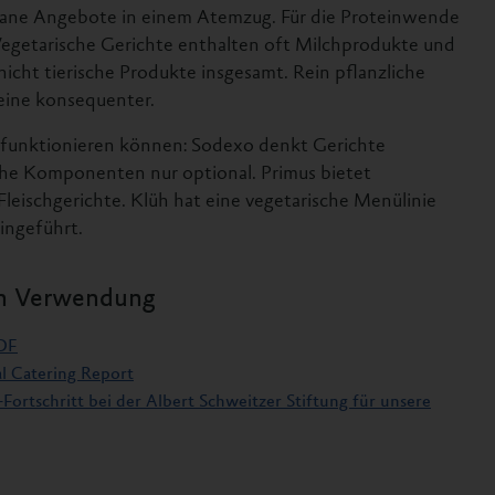
gane Angebote in einem Atemzug. Für die Proteinwende
Vegetarische Gerichte enthalten oft Milchprodukte und
r nicht tierische Produkte insgesamt. Rein pflanzliche
teine konsequenter.
e funktionieren können: Sodexo denkt Gerichte
sche Komponenten nur optional. Primus bietet
Fleischgerichte. Klüh hat eine vegetarische Menülinie
eingeführt.
ien Verwendung
PDF
al Catering Report
-Fortschritt bei der Albert Schweitzer Stiftung für unsere