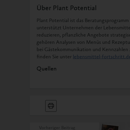
Über Plant Potential
Plant Potential ist das Beratungsprogramm 
unterstützt Unternehmen der Lebensmittelw
reduzieren, pflanzliche Angebote strategi
gehören Analysen von Menüs und Rezept
bei Gästekommunikation und Kennzahlen 
finden Sie unter
lebensmittel-fortschritt.
Quellen
[1] Bundesministerium für Landwirtschaft
bmleh.de/DE/themen/ernaehrung/gemeins
[2] Bundesverband der Systemgastronomie e
bundesverband-systemgastronomie.de/der-
Vorheriger Beitrag