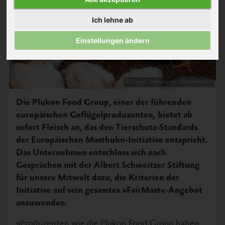
Ich lehne ab
Einstellungen ändern
© David Tadevosian - Shutterstock
Die Plukon Food Group, einer der führenden
europäischen Geflügelproduzenten, bietet ab
sofort Fleisch an, das den Tierschutz-Standards
der Europäischen Masthuhn-Initiative entspricht.
Das Unternehmen entschloss sich nach
Gesprächen mit der Albert Schweitzer Stiftung
für unsere Mitwelt dazu, die Kriterien der
Initiative auf sein gesamtes »FairMast«-Angebot
anzuwenden.
»Produzenten wie die Plukon Food Group haben