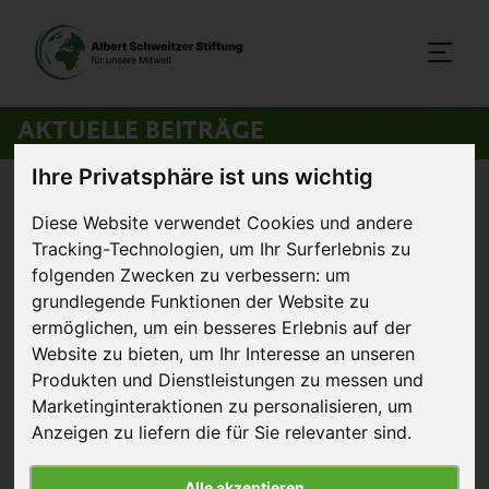
AKTUELLE BEITRÄGE
Ihre Privatsphäre ist uns wichtig
Startseite
>
Aktuelles
>
Plukon produziert gemäß Masthuhn-
Diese Website verwendet Cookies und andere
Initiative
Tracking-Technologien, um Ihr Surferlebnis zu
folgenden Zwecken zu verbessern:
um
11. Mai 2020
grundlegende Funktionen der Website zu
Pressemitteilung
ermöglichen
,
um ein besseres Erlebnis auf der
Plukon produziert gemäß
Website zu bieten
,
um Ihr Interesse an unseren
Produkten und Dienstleistungen zu messen und
Masthuhn-Initiative
Marketinginteraktionen zu personalisieren
,
um
Anzeigen zu liefern die für Sie relevanter sind
.
Alle akzeptieren