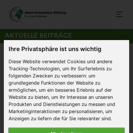
AKTUELLE BEITRÄGE
Ihre Privatsphäre ist uns wichtig
Startseite
>
Aktuelles
>
Nach dem Gadhimai-Schlachtfest
Diese Website verwendet Cookies und andere
Tracking-Technologien, um Ihr Surferlebnis zu
7. Dezember 2014
Artikel
folgenden Zwecken zu verbessern:
um
grundlegende Funktionen der Website zu
Nach dem Gadhimai-Schlachtfest
ermöglichen
,
um ein besseres Erlebnis auf der
Website zu bieten
,
um Ihr Interesse an unseren
Produkten und Dienstleistungen zu messen und
Marketinginteraktionen zu personalisieren
,
um
Anzeigen zu liefern die für Sie relevanter sind
.