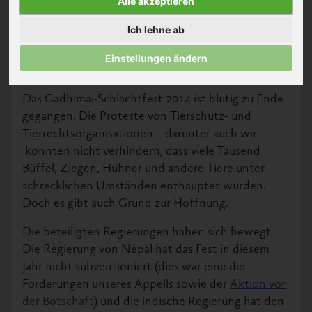
Alle akzeptieren
Ich lehne ab
Einstellungen ändern
Das Gadhimai-Schlachtfest 2014 ist blutig zu Ende
gegangen. Die Proteste von Tierschutz- und
Tierrechtsorganisationen – darunter auch wir –
konnten nicht verhindern, dass viele Tausend
Büffel, Ziegen, Hühner und andere Tiere unter
schrecklichen Umständen enthauptet wurden.
Doch es gibt auch Grund zur Hoffnung.
Die beteiligten Regierungen haben sich bewegt:
Die Regierung von Nepal hat das Fest in diesem
Jahr nicht subventioniert (dies war eine der
Forderungen unseres Appells sowie der
Aktion vor
der Botschaft
) und die indische Regierung hat den