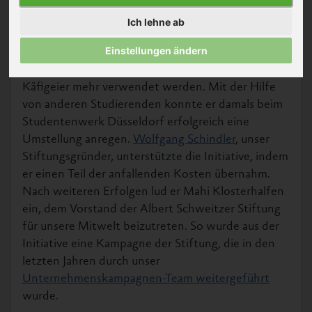
damals noch Student,
die Initiative Käfigfreie
Ich lehne ab
Mensa, mit dem Ziel,
Einstellungen ändern
Umstellungen zu
begleiten, durch die in Studentenwerken keine
Käfigeier mehr verwendet werden. Mit der Hilfe
von anderen Studierenden konnte er damals beim
Studentenwerk Düsseldorf erfolgreich eine
Umstellung anregen.
Wolfgang Schindler
, unser
Stiftungsgründer, unterstützte die Initiative, indem
er einen Teil der anfallenden Kosten übernahm.
Nach weiteren Erfolgen lud er Mahi Klosterhalfen
ein, dem Vorstand der Albert Schweitzer Stiftung
für unsere Mitwelt beizutreten. So wurde aus der
Initiative eine Kampagne der Stiftung, die in den
letzten Jahren durch unser
Unternehmenskampagnen-Team weitergeführt
wurde.