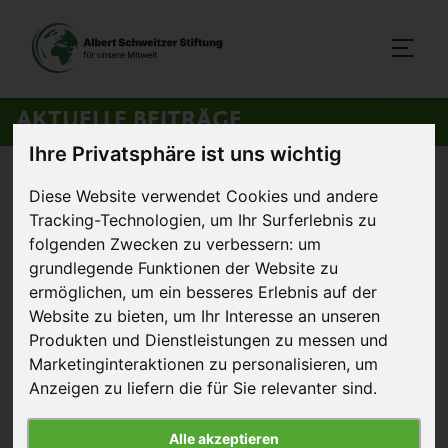
AKTUELLE BEITRÄGE
Ihre Privatsphäre ist uns wichtig
Startseite
>
Aktuelles
>
Initiative Käfigfreie Mensa fast
Diese Website verwendet Cookies und andere
abgeschlossen
Tracking-Technologien, um Ihr Surferlebnis zu
folgenden Zwecken zu verbessern:
um
grundlegende Funktionen der Website zu
28. Dezember 2014
Artikel
ermöglichen
,
um ein besseres Erlebnis auf der
Website zu bieten
,
um Ihr Interesse an unseren
Initiative Käfigfreie Mensa fast
Produkten und Dienstleistungen zu messen und
abgeschlossen
Marketinginteraktionen zu personalisieren
,
um
Anzeigen zu liefern die für Sie relevanter sind
.
Im Jahr 2007 gründete
Mahi Klosterhalfen
,
Alle akzeptieren