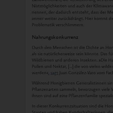
Nistmöglichkeiten und auch der Klimawande
nennen, der dadurch entsteht, dass der M
immer weiter zurückdrängt. Hier kommt die
Problematik verschlimmern.
Nahrungskonkurrenz
Durch den Menschen ist die Dichte an Hon
als sie natürlicherweise sein könnte. Das 
Wildbienen und anderen Insekten. »Die Ha
Pollen und Nektar, [...] die von vielen wi
werden«,
sagt
Juan González-Varo vom Fach
Während Honigbienen Generalistinnen sind
Pflanzenarten sammeln, bevorzugen viele 
ihnen sind auf eine Pflanzenfamilie spezial
In dieser Konkurrenzsituation sind die Honig
Staaten und haben Kundschafterinnen, di