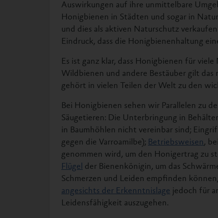
Auswirkungen auf ihre unmittelbare Umgebu
Honigbienen in Städten und sogar in Natu
und dies als aktiven Naturschutz verkauf
Eindruck, dass die Honigbienenhaltung ein
Es ist ganz klar, dass Honigbienen für viel
Wildbienen und andere Bestäuber gilt das
gehört in vielen Teilen der Welt zu den w
Bei Honigbienen sehen wir Parallelen zu d
Säugetieren: Die Unterbringung in Behälter
in Baumhöhlen nicht vereinbar sind; Eingr
gegen die Varroamilbe);
Betriebsweisen
, b
genommen wird, um den Honigertrag zu stei
Flügel
der Bienenkönigin, um das Schwärme
Schmerzen und Leiden empfinden können, is
angesichts der Erkenntnislage
jedoch für a
Leidensfähigkeit auszugehen.