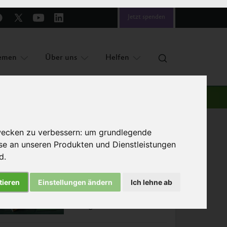
Jetzt spenden
emen
Über uns
Helfen
wecken zu verbessern:
um grundlegende
sse an unseren Produkten und Dienstleistungen
nd
.
Das könnte Sie auch interessieren
tieren
Einstellungen ändern
Ich lehne ab
Nachhaltiges
Kantinenessen: Viel Wollen,
wenig Handeln