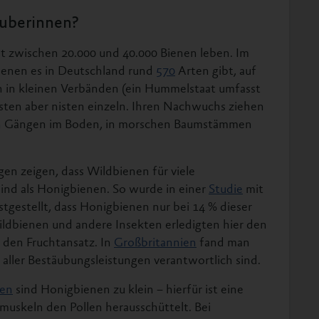
äuberinnen?
t zwischen 20.000 und 40.000 Bienen leben. Im
denen es in Deutschland rund
570
Arten gibt, auf
en in kleinen Verbänden (ein Hummelstaat umfasst
eisten aber nisten einzeln. Ihren Nachwuchs ziehen
nen Gängen im Boden, in morschen Baumstämmen
en zeigen, dass Wildbienen für viele
ind als Honigbienen. So wurde in einer
Studie
mit
tgestellt, dass Honigbienen nur bei 14 % dieser
ildbienen und andere Insekten erledigten hier den
 den Fruchtansatz. In
Großbritannien
fand man
 aller Bestäubungsleistungen verantwortlich sind.
en
sind Honigbienen zu klein – hierfür ist eine
muskeln den Pollen herausschüttelt. Bei