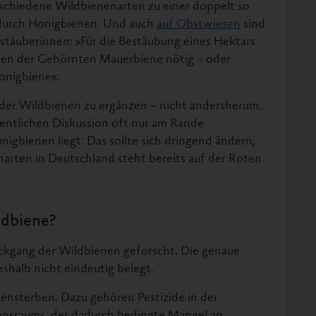
schiedene Wildbienenarten zu einer doppelt so
 durch Honigbienen. Und auch
auf Obstwiesen
sind
stäuberinnen: »Für die Bestäubung eines Hektars
en der Gehörnten Mauerbiene nötig – oder
onigbiene«.
 der Wildbienen zu ergänzen – nicht andersherum.
entlichen Diskussion oft nur am Rande
gbienen liegt. Das sollte sich dringend ändern,
arten in Deutschland steht bereits auf der Roten
ldbiene?
ckgang der Wildbienen geforscht. Die genaue
deshalb nicht eindeutig belegt.
ktensterben. Dazu gehören Pestizide in der
bensraums, der dadurch bedingte Mangel an