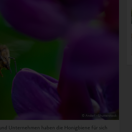
© Anderl - Shutterstock
n und Unternehmen haben die Honigbiene für sich