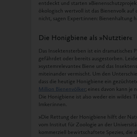
entdeckt und starten »Bienenschutzprojek
ökologisch wertvoll ist das Bienenvolk au
nicht, sagen Expert:innen: Bienenhaltung h
Die Honigbiene als »Nutztier«
Das Insektensterben ist ein dramatisches 
gefährdet oder bereits ausgestorben. Leide
»systemrelevante« Biene und das Insekten
miteinander vermischt. Um den Unterschie
dass die heutige Honigbiene ein gezüchtete
Million Bienenvölker
; eines davon kann je 
Die Honigbiene ist also weder ein wildes T
Imker:innen.
»Die Rettung der Honigbiene hilft der Nat
vom Institut für Zoologie an der Universit
kommerziell bewirtschaftete Spezies, die d