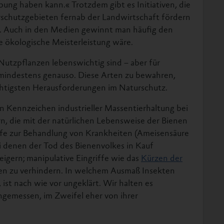
ng haben kann.« Trotzdem gibt es Initiativen, die
rschutzgebieten fernab der Landwirtschaft fördern
en. Auch in den Medien gewinnt man häufig den
e ökologische Meisterleistung wäre.
e Nutzpflanzen lebenswichtig sind – aber für
 mindestens genauso. Diese Arten zu bewahren,
ichtigsten Herausforderungen im Naturschutz.
en Kennzeichen industrieller Massentierhaltung bei
n, die mit der natürlichen Lebensweise der Bienen
iffe zur Behandlung von Krankheiten (Ameisensäure
ei denen der Tod des Bienenvolkes in Kauf
gern; manipulative Eingriffe wie das
Kürzen der
n zu verhindern. In welchem Ausmaß Insekten
t nach wie vor ungeklärt. Wir halten es
ngemessen, im Zweifel eher von ihrer