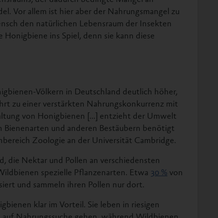
l. Vor allem ist hier aber der Nahrungsmangel zu
ensch den natürlichen Lebensraum der Insekten
 Honigbiene ins Spiel, denn sie kann diese
igbienen-Völkern in Deutschland deutlich höher,
führt zu einer verstärkten Nahrungskonkurrenz mit
ltung von Honigbienen [...] entzieht der Umwelt
lden Bienenarten und anderen Bestäubern benötigt
bereich Zoologie an der Universität Cambridge.
, die Nektar und Pollen an verschiedensten
Wildbienen spezielle Pflanzenarten. Etwa
30 %
von
isiert und sammeln ihren Pollen nur dort.
bienen klar im Vorteil. Sie leben in riesigen
e auf Nahrungssuche gehen, während Wildbienen