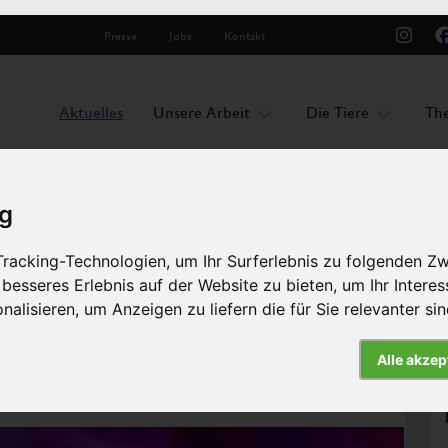
Presse
Jobs
Kontakt
Aktuelles
Unsere Arbeit
Die Tiere
Th
ig
racking-Technologien, um Ihr Surferlebnis zu folgenden Z
zen?
 besseres Erlebnis auf der Website zu bieten
,
um Ihr Intere
nalisieren
,
um Anzeigen zu liefern die für Sie relevanter si
Artikel
Alle akzep
atur schützen?