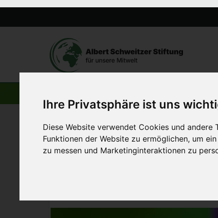
AKTUELLE BEITRÄGE
Ihre Privatsphäre ist uns wicht
Diese Website verwendet Cookies und andere T
Startseite
>
Aktuelles
>
Mit Honigbienen die Natur schüt
Funktionen der Website zu ermöglichen
,
um ein
zu messen und Marketinginteraktionen zu perso
23. Juni 2021
Mit Honigbienen die N