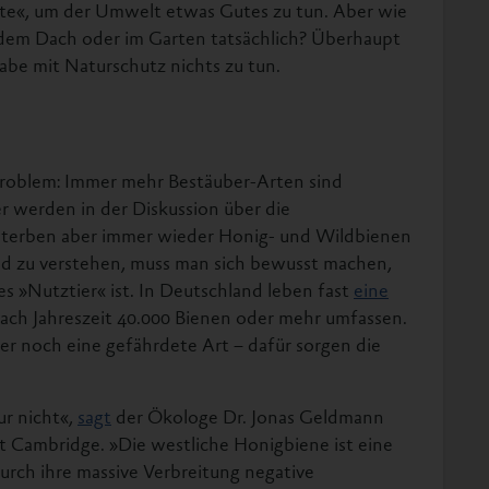
te«, um der Umwelt etwas Gutes zu tun. Aber wie
f dem Dach oder im Garten tatsächlich? Überhaupt
abe mit Naturschutz nichts zu tun.
Problem: Immer mehr Bestäuber-Arten sind
r werden in der Diskussion über die
sterben aber immer wieder Honig- und Wildbienen
d zu verstehen, muss man sich bewusst machen,
s »Nutztier« ist. In Deutschland leben fast
eine
nach Jahreszeit 40.000 Bienen oder mehr umfassen.
ier noch eine gefährdete Art – dafür sorgen die
ur nicht«,
sagt
der Ökologe Dr. Jonas Geldmann
ät Cambridge. »Die westliche Honigbiene ist eine
urch ihre massive Verbreitung negative