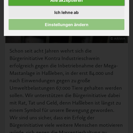
Alle akzeptieren
Ich lehne ab
Einstellungen ändern
© ARIWA
Schon seit acht Jahren wehrt sich die
Bürgerinitiative Kontra Industrieschwein
erfolgreich gegen die Inbetriebnahme der Mega-
Mastanlage in Haßleben, in der erst 84.000 und
nach Einwendungen gegen zu große
Umweltbelastungen 67.000 Tiere gehalten werden
sollen. Wir unterstützen die Bürgerinitiative dabei
mit Rat, Tat und Geld, denn Haßleben ist längst zu
einem Symbol für unsere Bewegung geworden.
Wir sind uns sicher, dass ein Erfolg der
Bürgerinitiative viele weitere Menschen motivieren
würde, sich gegen die Massentierhaltung zu