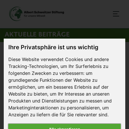
AKTUELLE BEITRÄGE
Ihre Privatsphäre ist uns wichtig
Startseite
>
Aktuelles
>
Mega-Mastanlage Haßleben: Etappensieg
Diese Website verwendet Cookies und andere
Tracking-Technologien, um Ihr Surferlebnis zu
22. April 2012
Artikel
folgenden Zwecken zu verbessern:
um
grundlegende Funktionen der Website zu
Mega-Mastanlage Haßleben:
ermöglichen
,
um ein besseres Erlebnis auf der
Etappensieg
Website zu bieten
,
um Ihr Interesse an unseren
Produkten und Dienstleistungen zu messen und
Marketinginteraktionen zu personalisieren
,
um
Anzeigen zu liefern die für Sie relevanter sind
.