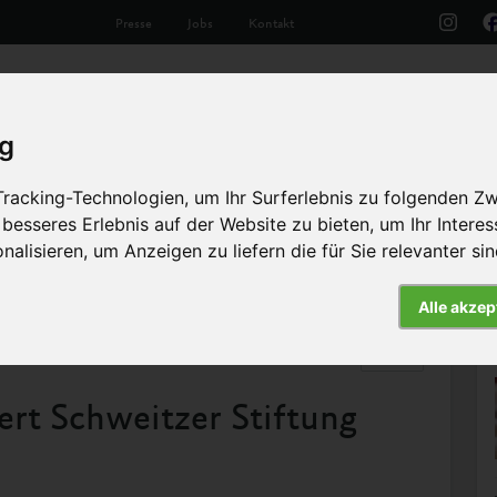
Presse
Jobs
Kontakt
Aktuelles
Unsere Arbeit
Die Tiere
Th
ig
racking-Technologien, um Ihr Surferlebnis zu folgenden Z
 besseres Erlebnis auf der Website zu bieten
,
um Ihr Intere
nalisieren
,
um Anzeigen zu liefern die für Sie relevanter si
tzer Stiftung begrüßt Rückgang
Alle akzep
Artikel
ert Schweitzer Stiftung