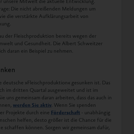
r unsere Mitwelt die aktuelle Entwicklung.
frage: Die nicht abreißenden Meldungen um
ie die verstärkte Aufklärungsarbeit von
kung.
u der Fleischproduktion bereits wegen der
Umwelt und Gesundheit. Die Albert Schweitzer
ich daran ein Beispiel zu nehmen.
enken
die deutsche »Fleischproduktion« gesunken ist. Das
ch im dritten Quartal ausgeweitet und ist im
ie uns gemeinsam daran arbeiten, dass das auch in
önnen,
werden Sie aktiv
. Wenn Sie spenden
er Projekte durch eine
Förderschaft
- unabhängig
nschen helfen, desto größer ist die Chance für die
de schaffen können. Sorgen wir gemeinsam dafür,