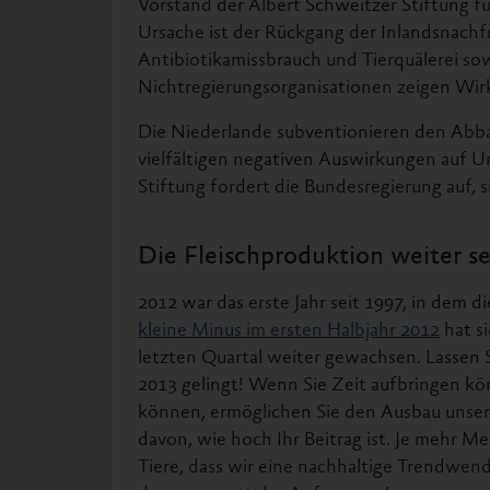
Vorstand der Albert Schweitzer Stiftung fü
Ursache ist der Rückgang der Inlandsnach
Antibiotikamissbrauch und Tierquälerei sow
Nichtregierungsorganisationen zeigen Wir
Die Niederlande subventionieren den Abba
vielfältigen negativen Auswirkungen auf 
Stiftung fordert die Bundesregierung auf, s
Die Fleischproduktion weiter s
2012 war das erste Jahr seit 1997, in dem 
kleine Minus im ersten Halbjahr 2012
hat si
letzten Quartal weiter gewachsen. Lassen S
2013 gelingt! Wenn Sie Zeit aufbringen k
können, ermöglichen Sie den Ausbau unser
davon, wie hoch Ihr Beitrag ist. Je mehr Me
Tiere, dass wir eine nachhaltige Trendwen