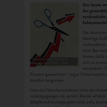
Der heute vo
der gewerbli
verdeutlicht 
Fehlentwick
Die deutsche 
Niedrige Aufl
vorhandenes
beim Bau neue
bieten dafür
Fleischproduktion: Wachstum
sich so zu ei
abgeschnitten © MHJ – iStock
entwickeln. D
Prozent gewachsen – sogar China bezieht
deutlich langsamer.
Dass die Fleischproduktion trotz des bo
zurückgegangen ist, spricht Bände: »Politik
Billigfleischstrategie geht nicht auf«, ko