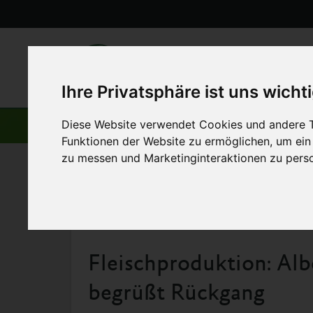
Ihre Privatsphäre ist uns wicht
Diese Website verwendet Cookies und andere T
AKTUELLE BEITRÄGE
Funktionen der Website zu ermöglichen
,
um ein
zu messen und Marketinginteraktionen zu perso
Startseite
>
Aktuelles
>
Fleischproduktion: Albert Schwei
13. Februar 2013
Fleischproduktion: Alb
begrüßt Rückgang