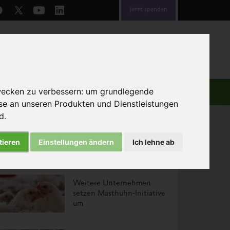
Jetzt spenden
emen
Über uns
Helfen
wecken zu verbessern:
um grundlegende
sse an unseren Produkten und Dienstleistungen
nd
.
tieren
Einstellungen ändern
Ich lehne ab
Das könnte Sie auch interessieren
Weitere Unternehmen
setzen Masthuhn-Initiative
um