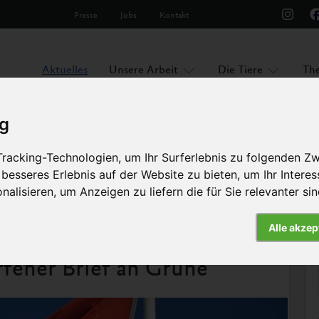
Presse
Jobs
Kontakt
Aktuelles
Unsere Arbeit
Die Tiere
Th
ig
racking-Technologien, um Ihr Surferlebnis zu folgenden Z
 besseres Erlebnis auf der Website zu bieten
,
um Ihr Intere
f an Grüne
nalisieren
,
um Anzeigen zu liefern die für Sie relevanter si
Alle akzep
Artikel
fener Brief an Grüne