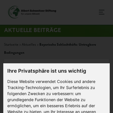
AKTUELLE BEITRÄGE
Startseite
>
Aktuelles
>
Bayerische Schlachthöfe: Untragbare
Bedingungen
15. April 2016
Artikel
Ihre Privatsphäre ist uns wichtig
Diese Website verwendet Cookies und andere
Bayerische Schlachthöfe:
Tracking-Technologien, um Ihr Surferlebnis zu
Untragbare Bedingungen
folgenden Zwecken zu verbessern:
um
grundlegende Funktionen der Website zu
ermöglichen
,
um ein besseres Erlebnis auf der
Website zu bieten
,
um Ihr Interesse an unseren