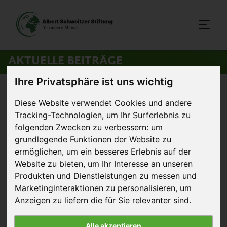
AKTUELLE BEITRÄGE
Ihre Privatsphäre ist uns wichtig
Startseite
>
Aktuelles
>
Neuer Praxisleitfaden für vegane
Diese Website verwendet Cookies und andere
Großverpflegung
Tracking-Technologien, um Ihr Surferlebnis zu
folgenden Zwecken zu verbessern:
um
22. Juni 2017
grundlegende Funktionen der Website zu
Pressemitteilung
ermöglichen
,
um ein besseres Erlebnis auf der
Website zu bieten
,
um Ihr Interesse an unseren
Neuer Praxisleitfaden für vegane
Produkten und Dienstleistungen zu messen und
Großverpflegung
Marketinginteraktionen zu personalisieren
,
um
Anzeigen zu liefern die für Sie relevanter sind
.
Alle akzeptieren