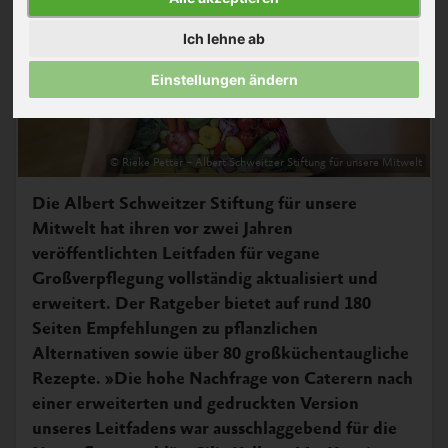
Ich lehne ab
Einstellungen ändern
© Rieke Petter – Albert Schweitzer Stiftung für unsere Mitwelt
Die Albert Schweitzer Stiftung für unsere
Mitwelt hat ihren vor zwei Jahren
veröffentlichten Leitfaden für vegane
Großverpflegung vollständig aktualisiert und
erweitert. Der Ratgeber bietet auf rund 180
Seiten Empfehlungen zu pflanzlichen
Alternativen sowie über 80 großküchentaugliche
Rezepte. »Die hohe Nachfrage von Caterern nach
einer erweiterten und gedruckten Version
unseres Leitfadens war ausschlaggebend für die