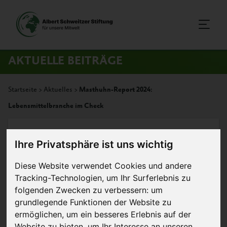
AKTUELLE BEITRÄGE
Startseite
>
Aktuelles
>
Masthuhn-Report 2024:
Lebensmittelbranche im Check
20. November 2024
Pressemitteilung
Ihre Privatsphäre ist uns wichtig
Masthuhn-Report 2024:
Diese Website verwendet Cookies und andere
Tracking-Technologien, um Ihr Surferlebnis zu
Lebensmittelbranche im Check
folgenden Zwecken zu verbessern:
um
grundlegende Funktionen der Website zu
Bereits dritter Report für Fast-Food-Ketten,
ermöglichen
,
um ein besseres Erlebnis auf der
erstmals auch Check für Lebensmitteleinzelhandel,
Website zu bieten
,
um Ihr Interesse an unseren