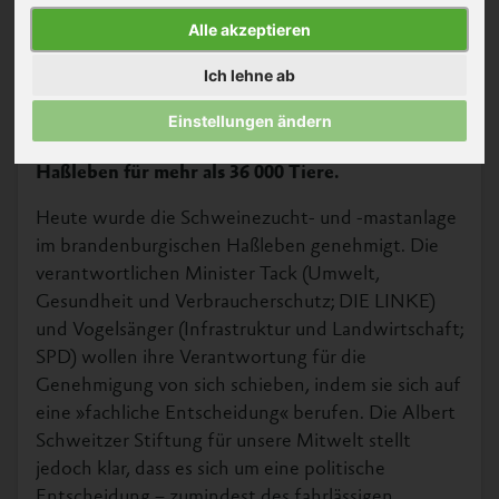
Albert Schweitzer
Alle akzeptieren
Stiftung für unsere
Mitwelt auf die heute
Ich lehne ab
bekannt gewordene
Schweinemast Hassleben ©
Animal Rights Watch
Genehmigung der
Einstellungen ändern
Schweinefabrik in
Haßleben für mehr als 36 000 Tiere.
Heute wurde die Schweinezucht- und -mastanlage
im brandenburgischen Haßleben genehmigt. Die
verantwortlichen Minister Tack (Umwelt,
Gesundheit und Verbraucherschutz; DIE LINKE)
und Vogelsänger (Infrastruktur und Landwirtschaft;
SPD) wollen ihre Verantwortung für die
Genehmigung von sich schieben, indem sie sich auf
eine »fachliche Entscheidung« berufen. Die Albert
Schweitzer Stiftung für unsere Mitwelt stellt
jedoch klar, dass es sich um eine politische
Entscheidung – zumindest des fahrlässigen