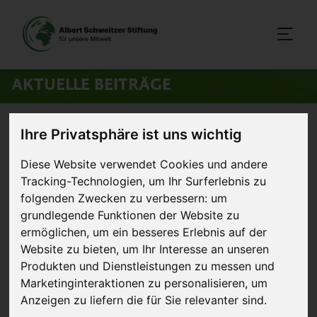
AKTUELLE BEITRÄGE
Startseite
>
Aktuelles
>
Genehmigung der Mega-
Ihre Privatsphäre ist uns wichtig
Schweinemastanlage Haßleben ist politisches Versagen
Diese Website verwendet Cookies und andere
Tracking-Technologien, um Ihr Surferlebnis zu
20. Juni 2013
Artikel
folgenden Zwecken zu verbessern:
um
grundlegende Funktionen der Website zu
Genehmigung der Mega-
ermöglichen
,
um ein besseres Erlebnis auf der
Website zu bieten
,
um Ihr Interesse an unseren
Schweinemastanlage Haßleben
Produkten und Dienstleistungen zu messen und
ist politisches Versagen
Marketinginteraktionen zu personalisieren
,
um
Anzeigen zu liefern die für Sie relevanter sind
.
Bestürzt reagiert die