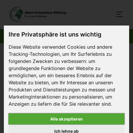
Ihre Privatsphäre ist uns wichtig
AKTUELLE BEITRÄGE
Diese Website verwendet Cookies und andere
Startseite
>
Aktuelles
>
Wir sind die Albert Schweitzer Stiftung für
Tracking-Technologien, um Ihr Surferlebnis zu
folgenden Zwecken zu verbessern:
um
unsere Mitwelt
grundlegende Funktionen der Website zu
ermöglichen
,
um ein besseres Erlebnis auf der
2. Februar 2015
Artikel
Website zu bieten
,
um Ihr Interesse an unseren
Produkten und Dienstleistungen zu messen und
Wir sind die Albert Schweitzer
Marketinginteraktionen zu personalisieren
,
um
Anzeigen zu liefern die für Sie relevanter sind
.
Stiftung für unsere Mitwelt
Alle akzeptieren
Mit dem Aufruf des Videos erklären Sie
Ich lehne ab
sich einverstanden, dass Ihre Daten an