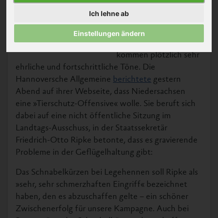
Ministerium von Astrid
Ich lehne ab
Grotelüschen, die sich
selbst als »Puten-
Einstellungen ändern
Queen« bezeichnete,
kommen plötzlich sehr
ehrliche und fortschrittliche Töne. Die
Hannoversche Allgemeine
berichtete
gestern
Abend auf ihrer Webseite, dass Niedersachsen
eine »Tierschutz-Offensive« wolle. Sie beruft sich
dabei auf eine nicht öffentliche Sitzung im
Landtags-Ausschuss, in der Staatssekretär
Friedrich-Otto Ripke betonte, dass es gravierende
Probleme in der Geflügelhaltung gibt:
Das Schnabelkürzen bei Legehennen soll Ripke als
»sehr, sehr schmerzhaften Eingriff« bezeichnet
haben, den es abzuschaffen gelte – ein schöner
Zwischenerfolg für unsere Kampagne. Auch bei