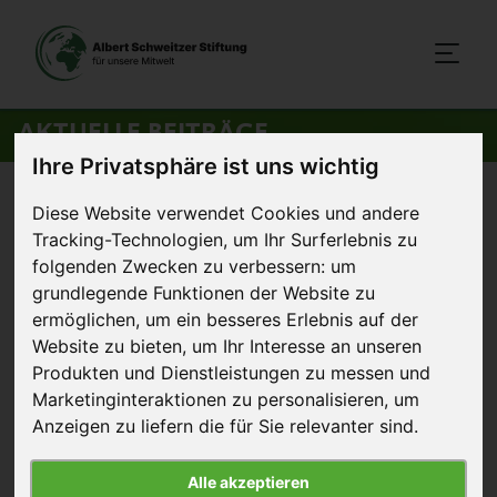
AKTUELLE BEITRÄGE
Ihre Privatsphäre ist uns wichtig
Startseite
>
Aktuelles
>
Wende in der Tierschutzpolitik?
Diese Website verwendet Cookies und andere
Tracking-Technologien, um Ihr Surferlebnis zu
19. November 2010
folgenden Zwecken zu verbessern:
um
Artikel
grundlegende Funktionen der Website zu
ermöglichen
,
um ein besseres Erlebnis auf der
Wende in der Tierschutzpolitik?
Website zu bieten
,
um Ihr Interesse an unseren
Produkten und Dienstleistungen zu messen und
Ausgerechnet aus
Marketinginteraktionen zu personalisieren
,
um
Niedersachsen, dem
Anzeigen zu liefern die für Sie relevanter sind
.
Heimatland der
Agrarindustrie und
Alle akzeptieren
ausgerechnet aus dem